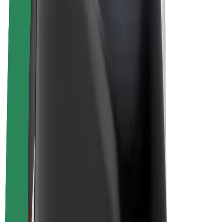
Električni bicikli
Bolt Plus
Zarađuj uz Bolt
Vozači
Zarada vozača
Dostavljači
Zarada dostavljača
Bolt Food trgovci
Flote
Franšize
Tvrtka
Karijere