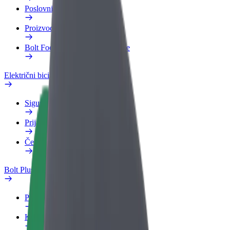
Poslovni profil
Proizvodi
Bolt Food za poslovne korisnike
Električni bicikli
Sigurnosni laboratorij
Prijavi problem
Često postavljana pitanja
Bolt Plus
Pogodnosti
Kako se pridružiti