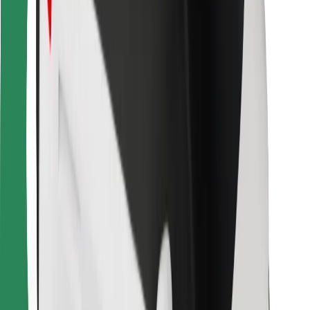
Za dostavljače
Bolt Food
Za vlasnike flota
Za restorane
Bolt for Business
Ostalo
Dobavljači
Uvjeti i odredbe
Kolačići
Sigurnost
Zatraži vožnju i putuj kroz nekoliko minuta!
Preuzmi aplikaciju Bolt