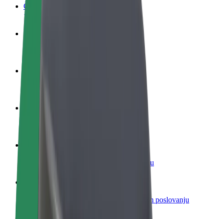
Često postavljana pitanja
Postani vozač
Zarađuj po vlastitim uvjetima
Postani dostavljač
Dostavljaj hranu i primaj tjedne isplate
Dodaj restoran ili trgovinu
Dosegni više kupaca i povećaj zaradu
Registriraj se kao vlasnik flote
Dodaj svoju flotu na Bolt i povećaj zaradu
Bolt for Business
Bolt proizvodi i usluge prilagođeni tvojem poslovanju