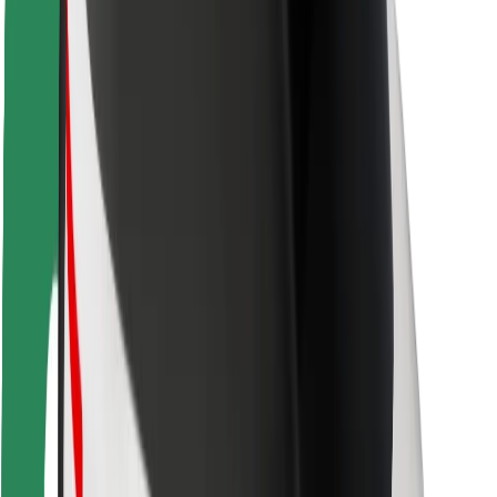
Sigurnost korisnika
Sigurnost vozača
Sigurnost na romobilu
Sigurnosni laboratorij
Gradovi
Lokacije
Gradska rješenja
Zračne luke
Bolt stanice za punjenje
Podrška
Za korisnike
Za vozače