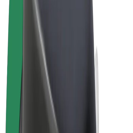
Uvjeti i odredbe
Privatnost
Kolačići
© 2026 Bolt Technology OÜ
Proizvodi
Vožnje
Romobili
Bolt Market
Bolt Food
Bolt Drive
Bolt for Business