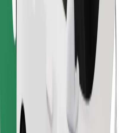
Pronađi svoje najdraže jelo!
Preuzmi aplikaciju Bolt Food