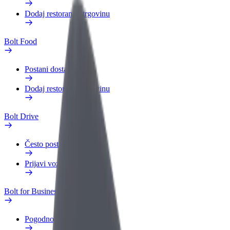
Dodaj restoran ili trgovinu
Bolt Food
Postani dostavljač
Dodaj restoran ili trgovinu
Bolt Drive
Često postavljana pitanja
Prijavi vozilo
Bolt for Business
Pogodnosti