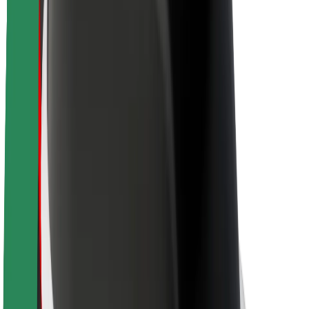
O platformi Bolt
Održivost uz Bolt
Projekt nula
Blog
Novosti
Smjernice za brend
Misija
Odnosi s investitorima
Vodstvo
Brend
Mediji
Urban Fund
Sigurnost