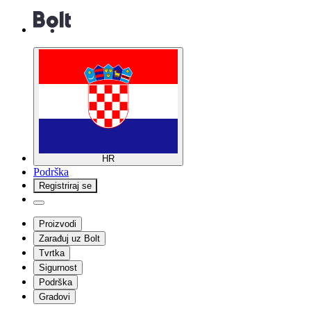
HR
Podrška
Registriraj se
Proizvodi
Zarađuj uz Bolt
Tvrtka
Sigurnost
Podrška
Gradovi