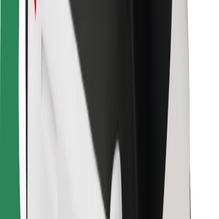
Za dostavljače
Bolt Food
Za vlasnike flota
Za restorane
Bolt for Business
Ostalo
Dobavljači
Uvjeti i odredbe
Kolačići
Sigurnost
Zatraži vožnju i putuj kroz nekoliko minuta!
Preuzmi aplikaciju Bolt