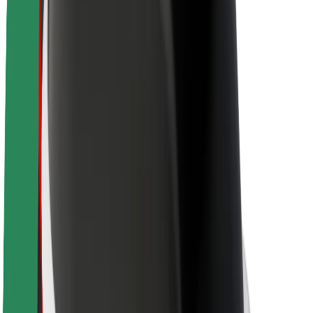
O platformi Bolt
Održivost uz Bolt
Projekt nula
Blog
Novosti
Smjernice za brend
Misija
Odnosi s investitorima
Vodstvo
Brend
Mediji
Urban Fund
Sigurnost