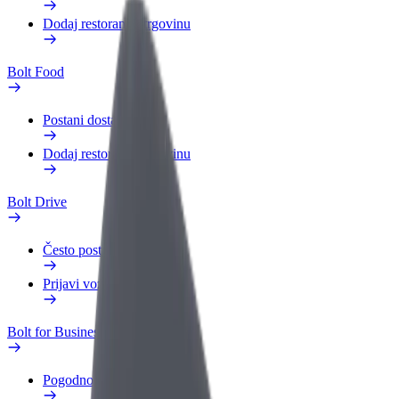
Dodaj restoran ili trgovinu
Bolt Food
Postani dostavljač
Dodaj restoran ili trgovinu
Bolt Drive
Često postavljana pitanja
Prijavi vozilo
Bolt for Business
Pogodnosti