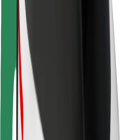
Sigurnost korisnika
Sigurnost vozača
Sigurnost na romobilu
Sigurnosni laboratorij
Gradovi
Lokacije
Gradska rješenja
Zračne luke
Bolt stanice za punjenje
Podrška
Za korisnike
Za vozače