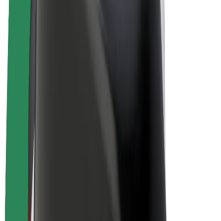
Električni bicikli
Bolt Plus
Zarađuj uz Bolt
Vozači
Zarada vozača
Dostavljači
Zarada dostavljača
Bolt Food trgovci
Flote
Franšize
Tvrtka
Karijere