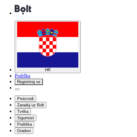
HR
Podrška
Registriraj se
Proizvodi
Zarađuj uz Bolt
Tvrtka
Sigurnost
Podrška
Gradovi