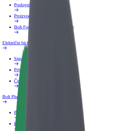
Poslovni profil
Proizvodi
Bolt Food za poslovne korisnike
Električni bicikli
Sigurnosni laboratorij
Prijavi problem
Često postavljana pitanja
Bolt Plus
Pogodnosti
Kako se pridružiti