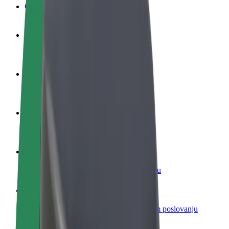
Često postavljana pitanja
Postani vozač
Zarađuj po vlastitim uvjetima
Postani dostavljač
Dostavljaj hranu i primaj tjedne isplate
Dodaj restoran ili trgovinu
Dosegni više kupaca i povećaj zaradu
Registriraj se kao vlasnik flote
Dodaj svoju flotu na Bolt i povećaj zaradu
Bolt for Business
Bolt proizvodi i usluge prilagođeni tvojem poslovanju