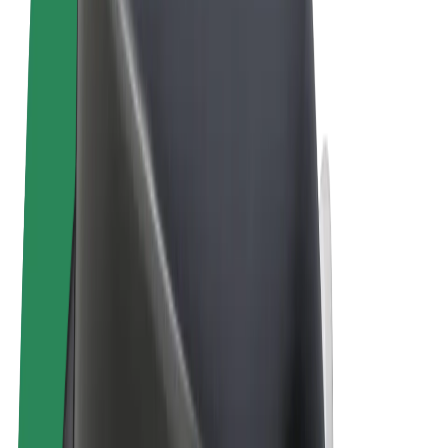
Uvjeti i odredbe
Privatnost
Kolačići
© 2026 Bolt Technology OÜ
Proizvodi
Vožnje
Romobili
Bolt Market
Bolt Food
Bolt Drive
Bolt for Business