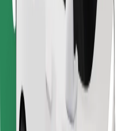
Pronađi svoje najdraže jelo!
Preuzmi aplikaciju Bolt Food