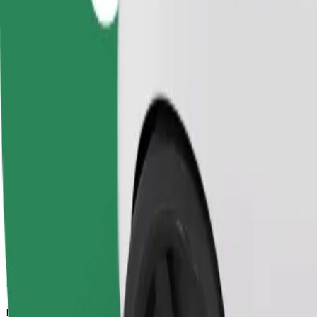
18 min
Procijenjena udaljenost
11,8 km
Putnici
1-4
Procijenjena cijena
186,40 UAH
Comfort
Veći automobili s više mjesta za noge i prtljagu
Procijenjeno trajanje putovanja
18 min
Procijenjena udaljenost