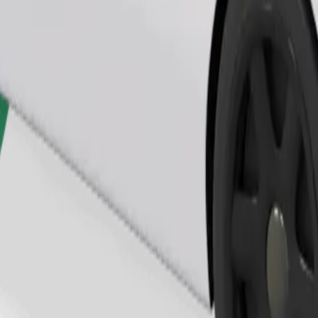
Zatraži vožnju