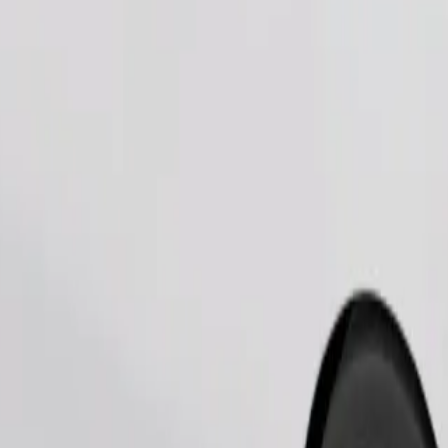
Zatraži vožnju
je trebaju transporter, a sjedala moraju biti zaštićena dekom ili podlogom