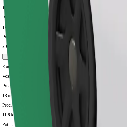
11,8 km
Putnici
1-4
Procijenjena cijena
203,40 UAH
Kućni ljubimci
Vožnje za tebe i tvog ljubimca. Psi moraju nositi brnjicu, male životin
Procijenjeno trajanje putovanja
18 min
Procijenjena udaljenost
11,8 km
Putnici