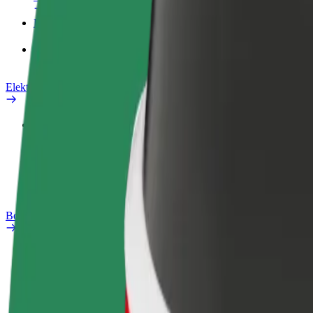
Proizvodi
Bolt Food za poslovne korisnike
Električni bicikli
Sigurnosni laboratorij
Prijavi problem
Često postavljana pitanja
Bolt Plus
Pogodnosti
Kako se pridružiti
Često postavljana pitanja