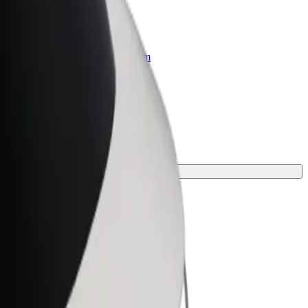
r Business
oizvodi i usluge prilagođeni tvojem
anju