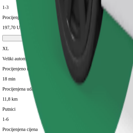
1-3
Procijenjena cijena
197,70 UAH
XL
Veliki automobili sa šest sjedala
Procijenjeno trajanje putovanja
18 min
Procijenjena udaljenost
11,8 km
Putnici
1-6
Procijenjena cijena