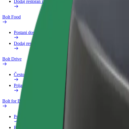
Dodaj restoran ili trgovinu
Bolt Food
Postani dostavljač
Dodaj restoran ili trgovinu
Bolt Drive
Često postavljana pitanja
Prijavi vozilo
Bolt for Business
Pogodnosti
Poslovni profil