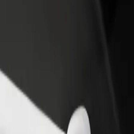
 restoran ili trgovinu
Registriraj se kao vlasnik flote
Bolt fo
ni više kupaca i povećaj
Dodaj svoju flotu na Bolt i povećaj
Bolt pr
du
zaradu
poslov
zal? Istraži naše usluge i pronađi savršenu za svoje putovanje.
Preuzmi aplikaciju