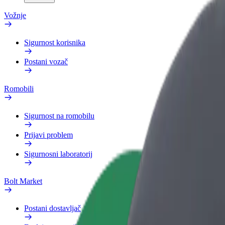
Vožnje
Sigurnost korisnika
Postani vozač
Romobili
Sigurnost na romobilu
Prijavi problem
Sigurnosni laboratorij
Bolt Market
Postani dostavljač