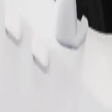
Zatraži vožnju