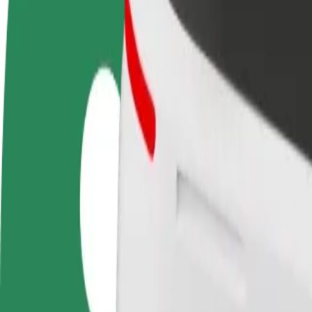
Postani vozač
Postani dostavljač
Dodaj
Zarađuj po vlastitim
Dostavljaj hranu i primaj tjedne
Doseg
uvjetima
isplate
zara
Kako doći od McDonald's do Tsentralnyi Avtovokzal
Tražiš najbolji način da stigneš od McDonald's do Tsentralnyi Avtovok
Od
McDonald's
Do
Tsentralnyi Avtovokzal
Udobnost i praktičnost su nadohvat ruke!
Bolt
Pouzdane vožnje u svakodnevnim automobilima srednje veličine.
Procijenjeno trajanje putovanja