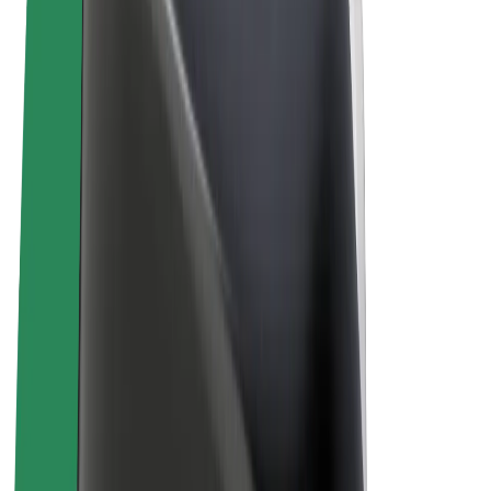
Uvjeti i odredbe
Privatnost
Kolačići
© 2026 Bolt Technology OÜ
Proizvodi
Vožnje
Romobili
Bolt Market
Bolt Food
Bolt Drive
Bolt for Business