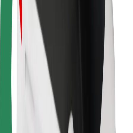
Sigurnost korisnika
Sigurnost vozača
Sigurnost na romobilu
Sigurnosni laboratorij
Gradovi
Lokacije
Gradska rješenja
Zračne luke
Bolt stanice za punjenje
Podrška
Za korisnike
Za vozače