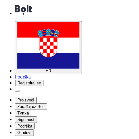
HR
Podrška
Registriraj se
Proizvodi
Zarađuj uz Bolt
Tvrtka
Sigurnost
Podrška
Gradovi