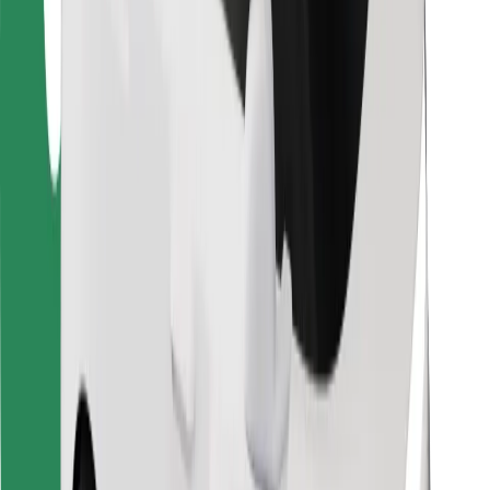
Za dostavljače
Bolt Food
Za vlasnike flota
Za restorane
Bolt for Business
Ostalo
Dobavljači
Uvjeti i odredbe
Kolačići
Sigurnost
Zatraži vožnju i putuj kroz nekoliko minuta!
Preuzmi aplikaciju Bolt