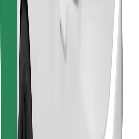
Pronađi svoje najdraže jelo!
Preuzmi aplikaciju Bolt Food