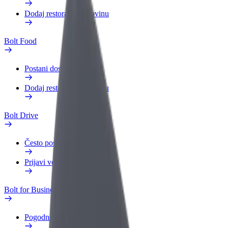
Dodaj restoran ili trgovinu
Bolt Food
Postani dostavljač
Dodaj restoran ili trgovinu
Bolt Drive
Često postavljana pitanja
Prijavi vozilo
Bolt for Business
Pogodnosti