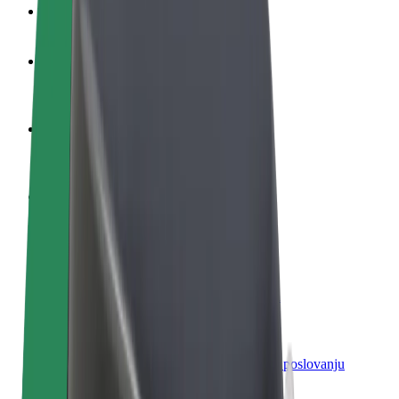
Često postavljana pitanja
Postani vozač
Zarađuj po vlastitim uvjetima
Postani dostavljač
Dostavljaj hranu i primaj tjedne isplate
Dodaj restoran ili trgovinu
Dosegni više kupaca i povećaj zaradu
Registriraj se kao vlasnik flote
Dodaj svoju flotu na Bolt i povećaj zaradu
Bolt for Business
Bolt proizvodi i usluge prilagođeni tvojem poslovanju