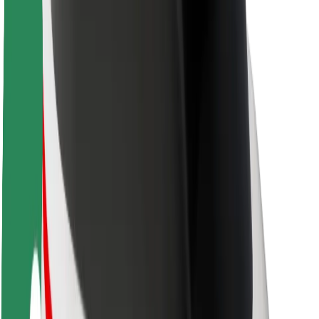
O platformi Bolt
Održivost uz Bolt
Projekt nula
Blog
Novosti
Smjernice za brend
Misija
Odnosi s investitorima
Vodstvo
Brend
Mediji
Urban Fund
Sigurnost