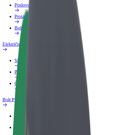
Poslovni profil
Proizvodi
Bolt Food za poslovne korisnike
Električni bicikli
Sigurnosni laboratorij
Prijavi problem
Često postavljana pitanja
Bolt Plus
Pogodnosti
Kako se pridružiti