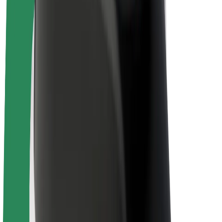
Električni bicikli
Bolt Plus
Zarađuj uz Bolt
Vozači
Zarada vozača
Dostavljači
Zarada dostavljača
Bolt Food trgovci
Flote
Franšize
Tvrtka
Karijere