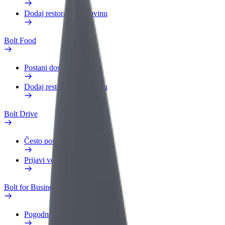
Dodaj restoran ili trgovinu
Bolt Food
Postani dostavljač
Dodaj restoran ili trgovinu
Bolt Drive
Često postavljana pitanja
Prijavi vozilo
Bolt for Business
Pogodnosti