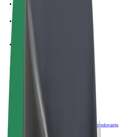
Često postavljana pitanja
Postani vozač
Zarađuj po vlastitim uvjetima
Postani dostavljač
Dostavljaj hranu i primaj tjedne isplate
Dodaj restoran ili trgovinu
Dosegni više kupaca i povećaj zaradu
Registriraj se kao vlasnik flote
Dodaj svoju flotu na Bolt i povećaj zaradu
Bolt for Business
Bolt proizvodi i usluge prilagođeni tvojem poslovanju