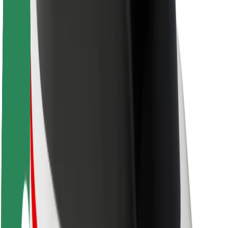
O platformi Bolt
Održivost uz Bolt
Projekt nula
Blog
Novosti
Smjernice za brend
Misija
Odnosi s investitorima
Vodstvo
Brend
Mediji
Urban Fund
Sigurnost