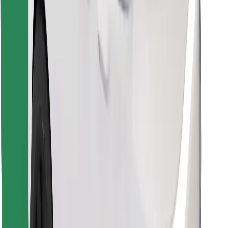
Pronađi svoje najdraže jelo!
Preuzmi aplikaciju Bolt Food