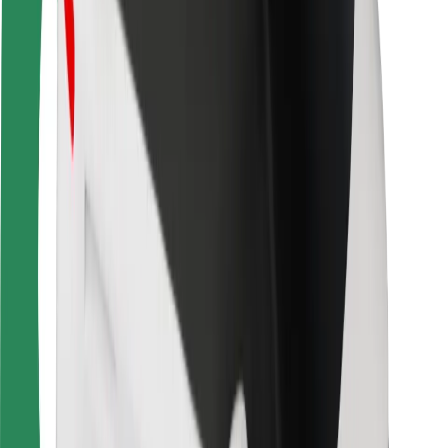
Sigurnost korisnika
Sigurnost vozača
Sigurnost na romobilu
Sigurnosni laboratorij
Gradovi
Lokacije
Gradska rješenja
Zračne luke
Bolt stanice za punjenje
Podrška
Za korisnike
Za vozače