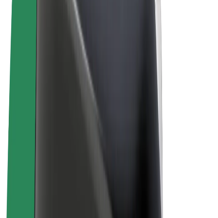
Uvjeti i odredbe
Privatnost
Kolačići
© 2026 Bolt Technology OÜ
Proizvodi
Vožnje
Romobili
Bolt Market
Bolt Food
Bolt Drive
Bolt for Business