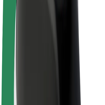
Električni bicikli
Bolt Plus
Zarađuj uz Bolt
Vozači
Zarada vozača
Dostavljači
Zarada dostavljača
Bolt Food trgovci
Flote
Franšize
Tvrtka
Karijere