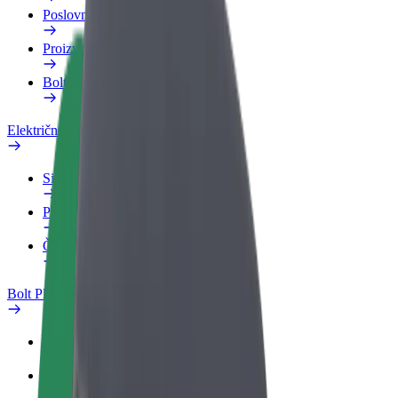
Poslovni profil
Proizvodi
Bolt Food za poslovne korisnike
Električni bicikli
Sigurnosni laboratorij
Prijavi problem
Često postavljana pitanja
Bolt Plus
Pogodnosti
Kako se pridružiti