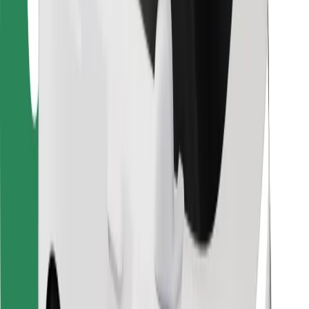
Za dostavljače
Bolt Food
Za vlasnike flota
Za restorane
Bolt for Business
Ostalo
Dobavljači
Uvjeti i odredbe
Kolačići
Sigurnost
Zatraži vožnju i putuj kroz nekoliko minuta!
Preuzmi aplikaciju Bolt