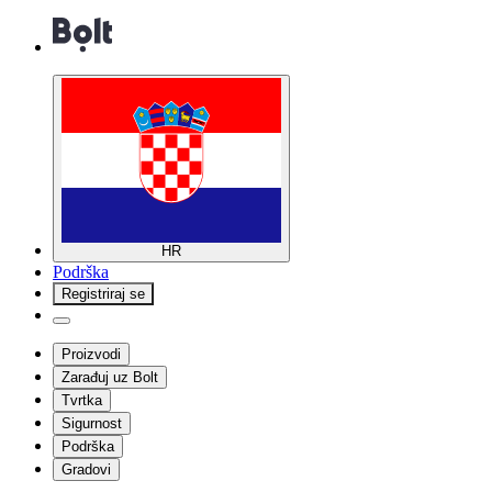
HR
Podrška
Registriraj se
Proizvodi
Zarađuj uz Bolt
Tvrtka
Sigurnost
Podrška
Gradovi