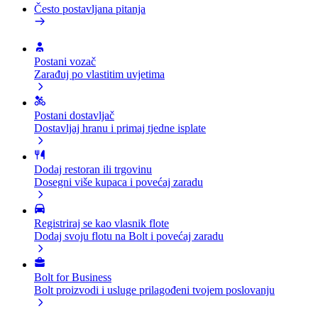
Često postavljana pitanja
Postani vozač
Zarađuj po vlastitim uvjetima
Postani dostavljač
Dostavljaj hranu i primaj tjedne isplate
Dodaj restoran ili trgovinu
Dosegni više kupaca i povećaj zaradu
Registriraj se kao vlasnik flote
Dodaj svoju flotu na Bolt i povećaj zaradu
Bolt for Business
Bolt proizvodi i usluge prilagođeni tvojem poslovanju