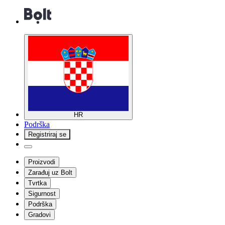
HR
Podrška
Registriraj se
Proizvodi
Zarađuj uz Bolt
Tvrtka
Sigurnost
Podrška
Gradovi