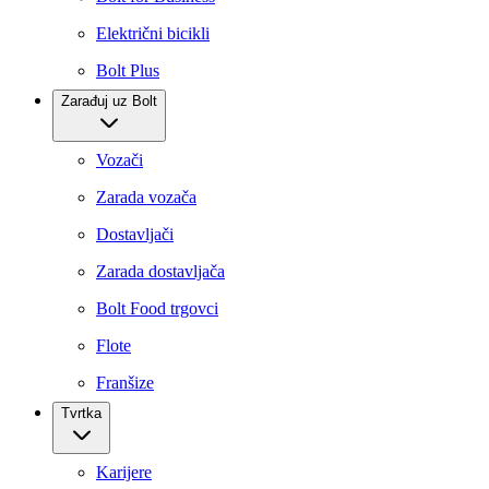
Električni bicikli
Bolt Plus
Zarađuj uz Bolt
Vozači
Zarada vozača
Dostavljači
Zarada dostavljača
Bolt Food trgovci
Flote
Franšize
Tvrtka
Karijere