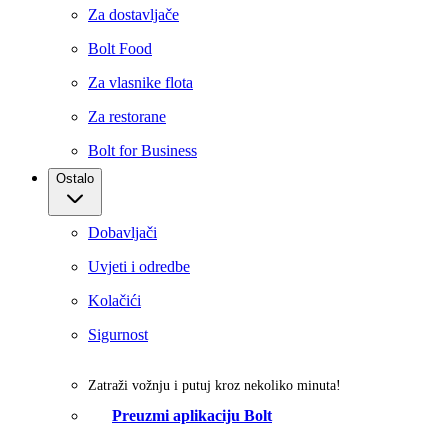
Za dostavljače
Bolt Food
Za vlasnike flota
Za restorane
Bolt for Business
Ostalo
Dobavljači
Uvjeti i odredbe
Kolačići
Sigurnost
Zatraži vožnju i putuj kroz nekoliko minuta!
Preuzmi aplikaciju Bolt