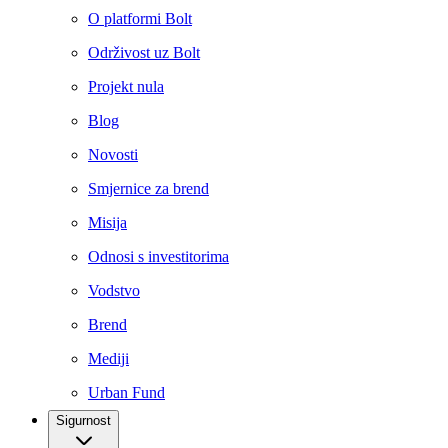
O platformi Bolt
Održivost uz Bolt
Projekt nula
Blog
Novosti
Smjernice za brend
Misija
Odnosi s investitorima
Vodstvo
Brend
Mediji
Urban Fund
Sigurnost