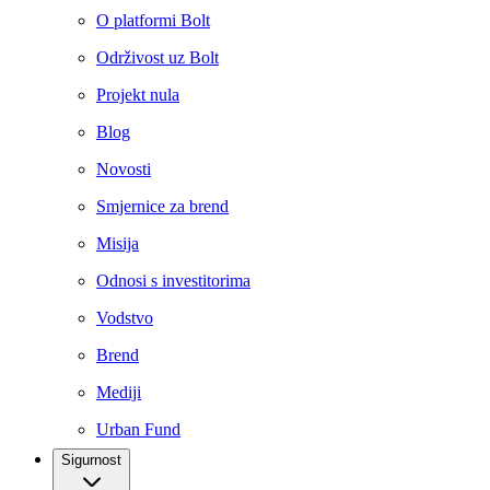
O platformi Bolt
Održivost uz Bolt
Projekt nula
Blog
Novosti
Smjernice za brend
Misija
Odnosi s investitorima
Vodstvo
Brend
Mediji
Urban Fund
Sigurnost