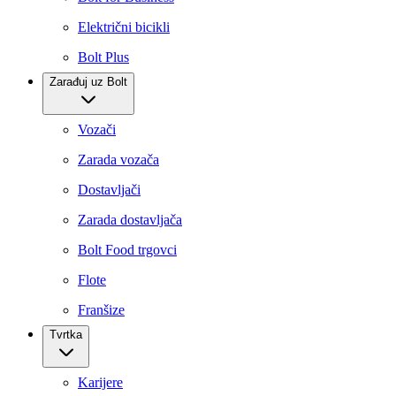
Električni bicikli
Bolt Plus
Zarađuj uz Bolt
Vozači
Zarada vozača
Dostavljači
Zarada dostavljača
Bolt Food trgovci
Flote
Franšize
Tvrtka
Karijere