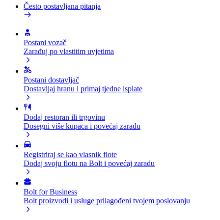
Često postavljana pitanja
Postani vozač
Zarađuj po vlastitim uvjetima
Postani dostavljač
Dostavljaj hranu i primaj tjedne isplate
Dodaj restoran ili trgovinu
Dosegni više kupaca i povećaj zaradu
Registriraj se kao vlasnik flote
Dodaj svoju flotu na Bolt i povećaj zaradu
Bolt for Business
Bolt proizvodi i usluge prilagođeni tvojem poslovanju