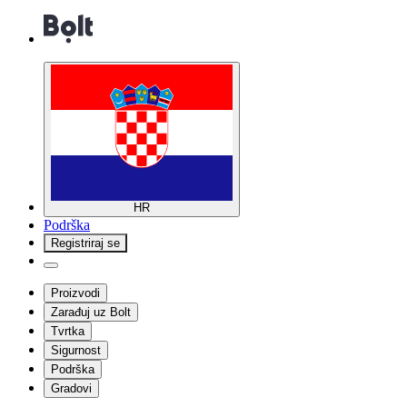
HR
Podrška
Registriraj se
Proizvodi
Zarađuj uz Bolt
Tvrtka
Sigurnost
Podrška
Gradovi