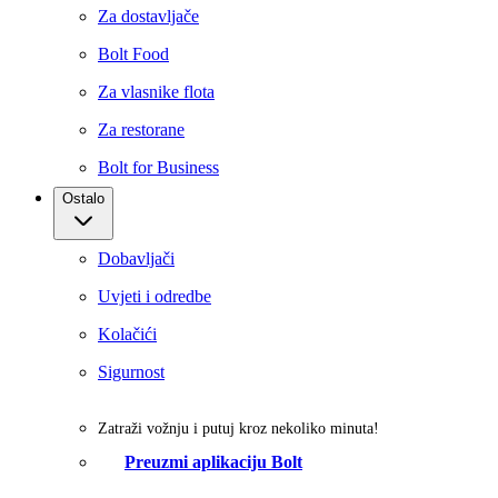
Za dostavljače
Bolt Food
Za vlasnike flota
Za restorane
Bolt for Business
Ostalo
Dobavljači
Uvjeti i odredbe
Kolačići
Sigurnost
Zatraži vožnju i putuj kroz nekoliko minuta!
Preuzmi aplikaciju Bolt