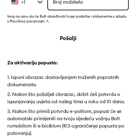
+1
Imaj na umu da će Bolt obrađivati tvoje podatke i dokumente u skladu
s
Pravilima privatnosti
↗
.
Pošalji
Za aktivaciju popusta:
Ispuni obrazac dostavljanjem traženih popratnih
dokumenata.
Nakon što pošalješ obrazac, dobit ćeš potvrdu o
ispunjavanju uvjeta od našeg tima u roku od 10 dana.
Nakon što primiš potvrdu e-poštom, popust će se
automatski primijeniti na tvoju sljedeću vožnju Bolt
romobilom ili e-biciklom (€3 ograničenje popusta po
putovanju).