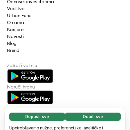
Odnosi s investitorima
Vodstvo
Urban Fund
O nama
Karijere
Novosti
Blog
Brend
Zatraži vožnju
Naruči hranu
Dopusti sve
Odbiti sve
Neophodni (65)
Neophodni kolačići pomažu da naše web
Upotrebljavamo nužne, preferencijske, analitičke i
Saznaj više