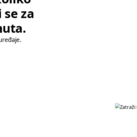
 se za
nuta.
uređaje.