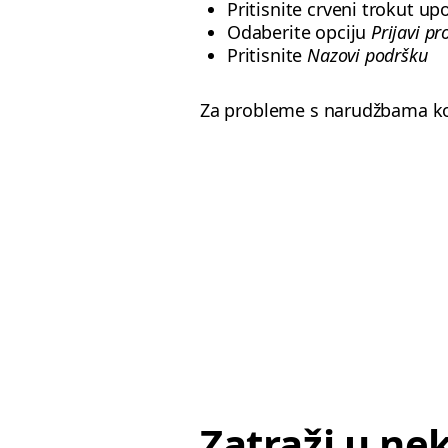
Pritisnite crveni trokut up
Odaberite opciju
Prijavi p
Pritisnite
Nazovi podršku
Za probleme s narudžbama koj
Zatraži u ne