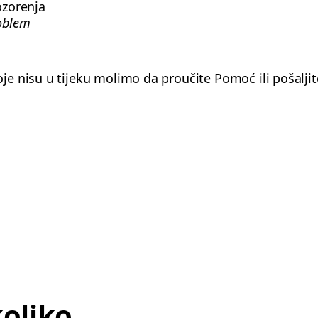
ozorenja
roblem
e nisu u tijeku molimo da proučite Pomoć ili pošalji
koliko