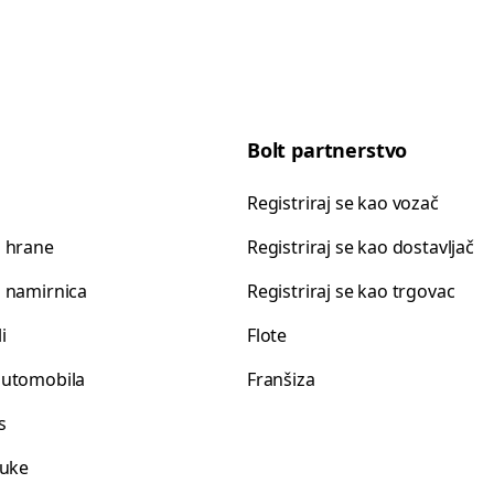
Bolt partnerstvo
Registriraj se kao vozač
 hrane
Registriraj se kao dostavljač
 namirnica
Registriraj se kao trgovac
i
Flote
automobila
Franšiza
s
luke