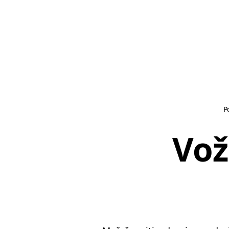
P
Vož