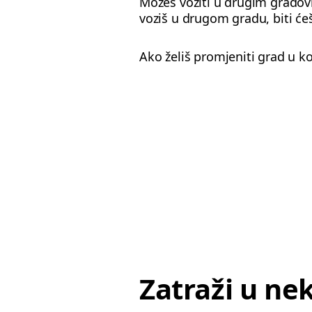
Možeš voziti u drugim gradov
voziš u drugom gradu, biti će
Ako želiš promjeniti grad u k
Zatraži u ne