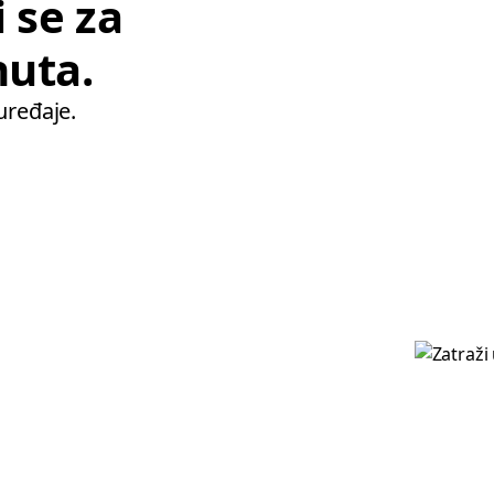
 se za
nuta.
uređaje.