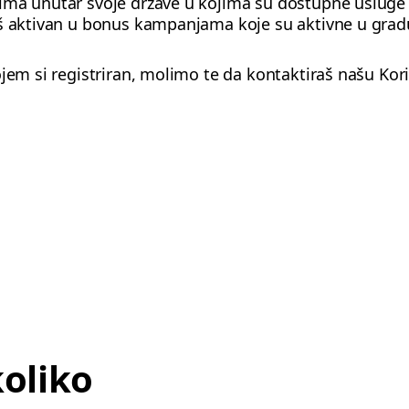
ima unutar svoje države u kojima su dostupne usluge
š aktivan u bonus kampanjama koje su aktivne u gradu
ojem si registriran, molimo te da kontaktiraš našu Kor
koliko