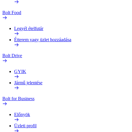
Bolt Food
Legyél ételfutár
Étterem vagy üzlet hozzáadása
Bolt Drive
GYIK
Jármű jelentése
Bolt for Business
Előnyök
Üzleti profil