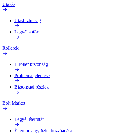
Utazás
Utasbiztonság
Legyél sofőr
Rollerek
E-roller biztonság
Probléma jelentése
Biztonsági részleg
Bolt Market
Legyél ételfutár
Étterem vagy üzlet hozzáadása