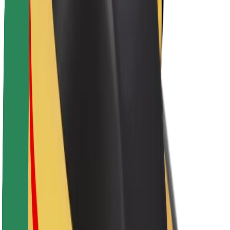
Fenntarthatóság a Boltnál
Project Zero
Blog
Sajtószoba
Brand
Küldetés
Befektetői kapcsolatok
Vezetőség
Márka
Média
Urban Fund
Biztonság
Utasbiztonság