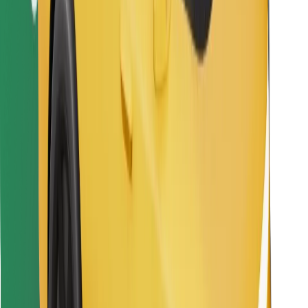
Bolt Food app letöltése