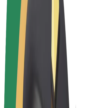
Felhasználási feltételek
Adatvédelem
Sütik
© 2026 Bolt Technology OÜ
Termékek
Utazás
Rollerek
Bolt Market
Bolt Food
Bolt Drive
Bolt cégeknek
E-kerékpárok