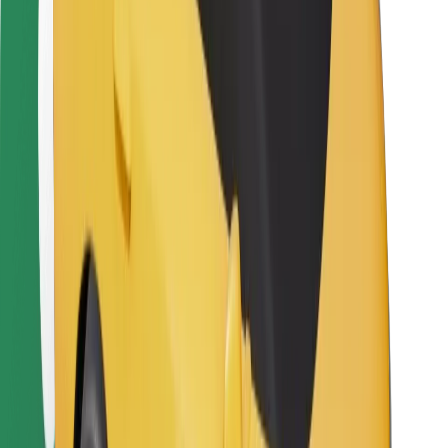
Bolt Food
Flottapartnereknek
Éttermeknek
Bolt for Business
Egyéb
Beszállítók
Felhasználási feltételek
Sütik
Biztonság
Pár perc alatt ott vagyunk érted!
Bolt alkalmazás letöltése
Találd meg kedvenc ételedet!