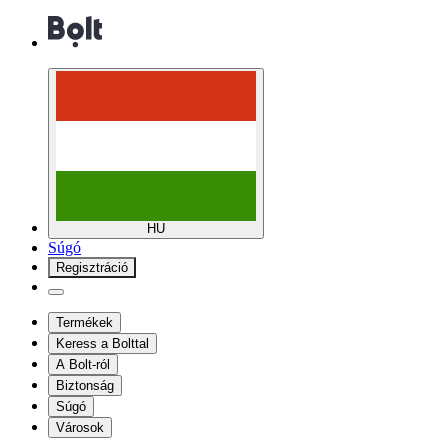
HU
Súgó
Regisztráció
Termékek
Keress a Bolttal
A Bolt-ról
Biztonság
Súgó
Városok