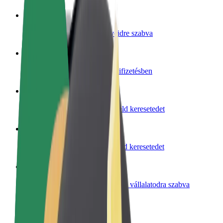
Legyél sofőr
Pénzkereseti lehetőség igényeidre szabva
Legyél futár
Legyél futár és részesülj heti kifizetésben
Étterem vagy üzlet hozzáadása
Érj el több felhasználót és növeld keresetedet
Regisztrálj flottatulajdonosként
Légy Bolt flottapartner és növeld keresetedet
Bolt for Business
Bolt termékek és szolgáltatások a vállalatodra szabva