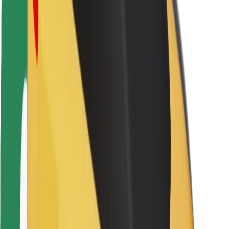
Sofőr biztonság
E-roller biztonság
Biztonsági részleg
Városok
Lokációk
Városi megoldások
Repülőtér
Bolt töltőállomások
Súgó
Utasoknak
Sofőröknek
Ételfutároknak