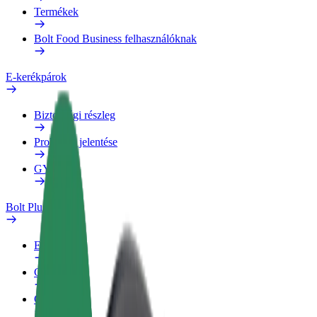
Termékek
Bolt Food Business felhasználóknak
E-kerékpárok
Biztonsági részleg
Probléma jelentése
GYIK
Bolt Plus
Előnyök
Csatlakozás
GYIK