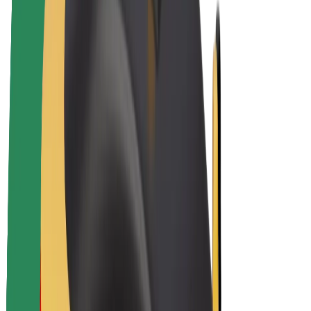
Bolt Plus
Keress a Bolttal
Sofőrök
Sofőr kereset
Futárok
Futár kereset
Bolt Food kereskedők
Flották
Franchise-ok
A Bolt-ról
Karrier
A Boltról