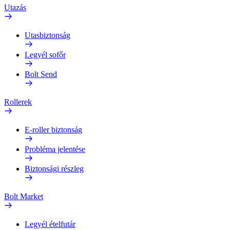
Utazás
Utasbiztonság
Legyél sofőr
Bolt Send
Rollerek
E-roller biztonság
Probléma jelentése
Biztonsági részleg
Bolt Market
Legyél ételfutár