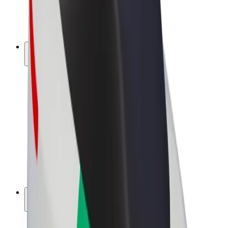
E-kerékpárok
Bolt Plus
Keress a Bolttal
Sofőrök
Sofőr kereset
Futárok
Futár kereset
Bolt Food kereskedők
Flották
Franchise-ok
A Bolt-ról
Karrier