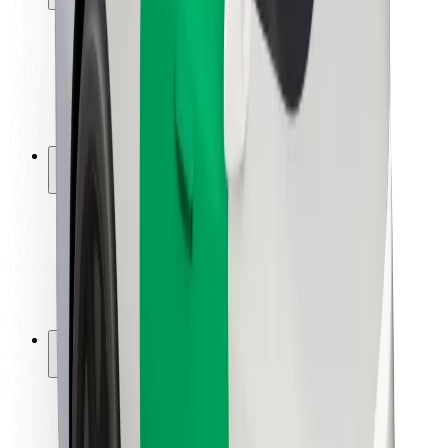
Utasbiztonság
Sofőr biztonság
E-roller biztonság
Biztonsági részleg
Városok
Lokációk
Városi megoldások
Repülőtér
Bolt töltőállomások
Súgó
Utasoknak
Sofőröknek