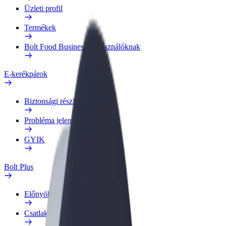
Üzleti profil
Termékek
Bolt Food Business felhasználóknak
E-kerékpárok
Biztonsági részleg
Probléma jelentése
GYIK
Bolt Plus
Előnyök
Csatlakozás