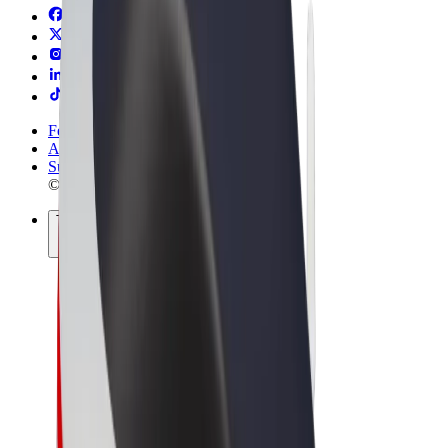
Felhasználási feltételek
Adatvédelem
Sütik
© 2026 Bolt Technology OÜ
Termékek
Utazás
Rollerek
Bolt Market
Bolt Food
Bolt Drive
Bolt cégeknek