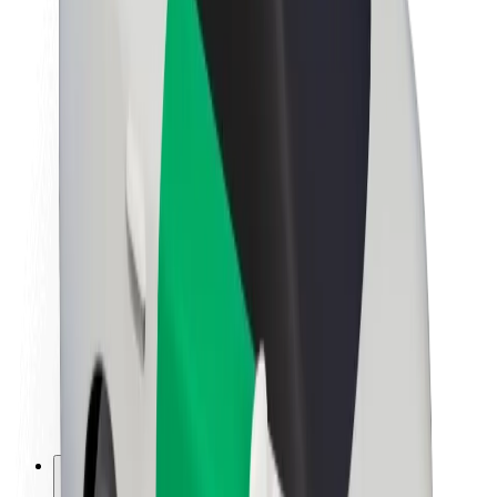
A Boltról
Fenntarthatóság a Boltnál
Project Zero
Blog
Sajtószoba
Brand
Küldetés
Befektetői kapcsolatok
Vezetőség
Márka
Média
Urban Fund
Biztonság