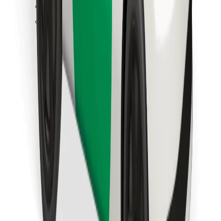
Találd meg kedvenc ételedet!
Bolt Food app letöltése