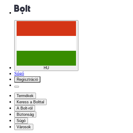
HU
Súgó
Regisztráció
Termékek
Keress a Bolttal
A Bolt-ról
Biztonság
Súgó
Városok