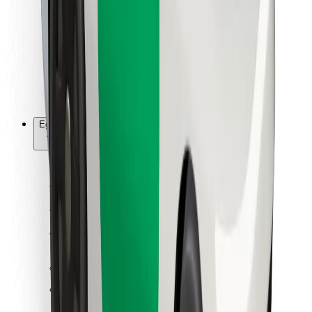
Ételfutároknak
Bolt Food
Flottapartnereknek
Éttermeknek
Bolt for Business
Egyéb
Beszállítók
Felhasználási feltételek
Sütik
Biztonság
Pár perc alatt ott vagyunk érted!
Bolt alkalmazás letöltése