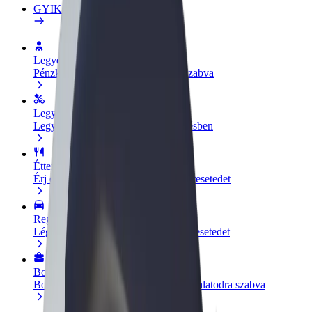
GYIK
Legyél sofőr
Pénzkereseti lehetőség igényeidre szabva
Legyél futár
Legyél futár és részesülj heti kifizetésben
Étterem vagy üzlet hozzáadása
Érj el több felhasználót és növeld keresetedet
Regisztrálj flottatulajdonosként
Légy Bolt flottapartner és növeld keresetedet
Bolt for Business
Bolt termékek és szolgáltatások a vállalatodra szabva