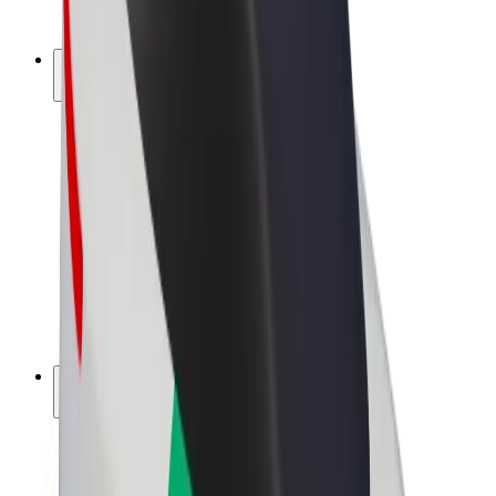
Bolt Plus
Keress a Bolttal
Sofőrök
Sofőr kereset
Futárok
Futár kereset
Bolt Food kereskedők
Flották
Franchise-ok
A Bolt-ról
Karrier
A Boltról