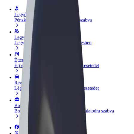
Legyél sofőr
Pénzkereseti lehetőség igényeidre szabva
Legyél futár
Legyél futár és részesülj heti kifizetésben
Étterem vagy üzlet hozzáadása
Érj el több felhasználót és növeld keresetedet
Regisztrálj flottatulajdonosként
Légy Bolt flottapartner és növeld keresetedet
Bolt for Business
Bolt termékek és szolgáltatások a vállalatodra szabva