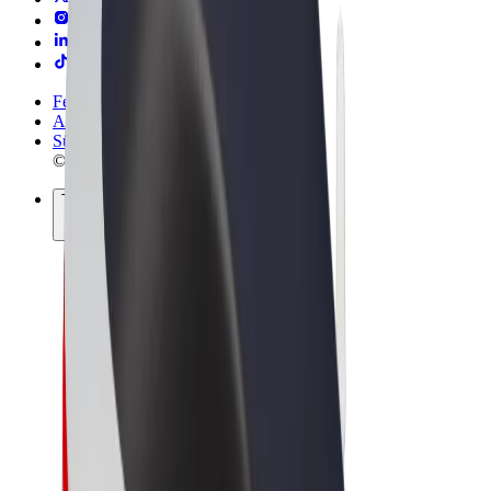
Felhasználási feltételek
Adatvédelem
Sütik
© 2026 Bolt Technology OÜ
Termékek
Utazás
Rollerek
Bolt Market
Bolt Food
Bolt Drive
Bolt cégeknek
E-kerékpárok