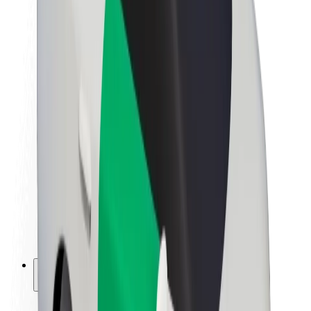
Fenntarthatóság a Boltnál
Project Zero
Blog
Sajtószoba
Brand
Küldetés
Befektetői kapcsolatok
Vezetőség
Márka
Média
Urban Fund
Biztonság
Utasbiztonság