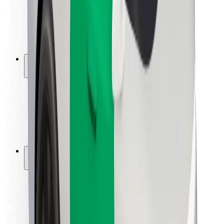
Sofőr biztonság
E-roller biztonság
Biztonsági részleg
Városok
Lokációk
Városi megoldások
Repülőtér
Bolt töltőállomások
Súgó
Utasoknak
Sofőröknek
Ételfutároknak