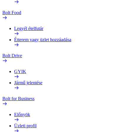
Bolt Food
Legyél ételfutár
Étterem vagy üzlet hozzáadása
Bolt Drive
GYIK
Jármű jelentése
Bolt for Business
Előnyök
Üzleti profil