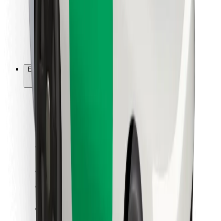
Bolt Food
Flottapartnereknek
Éttermeknek
Bolt for Business
Egyéb
Beszállítók
Felhasználási feltételek
Sütik
Biztonság
Pár perc alatt ott vagyunk érted!
Bolt alkalmazás letöltése
Találd meg kedvenc ételedet!