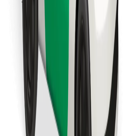
Bolt Food app letöltése