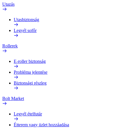
Utazás
Utasbiztonság
Legyél sofőr
Rollerek
E-roller biztonság
Probléma jelentése
Biztonsági részleg
Bolt Market
Legyél ételfutár
Étterem vagy üzlet hozzáadása