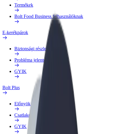
Termékek
Bolt Food Business felhasználóknak
E-kerékpárok
Biztonsági részleg
Probléma jelentése
GYIK
Bolt Plus
Előnyök
Csatlakozás
GYIK