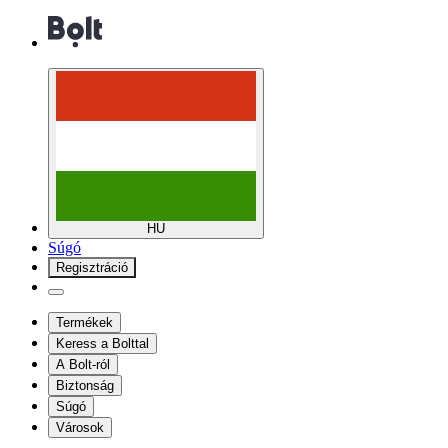
HU
Súgó
Regisztráció
Termékek
Keress a Bolttal
A Bolt-ról
Biztonság
Súgó
Városok