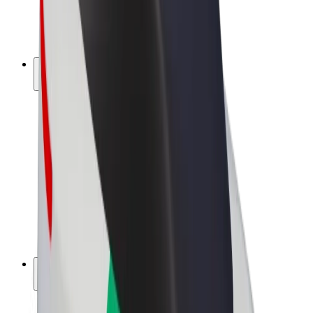
E-kerékpárok
Bolt Plus
Keress a Bolttal
Sofőrök
Sofőr kereset
Futárok
Futár kereset
Bolt Food kereskedők
Flották
Franchise-ok
A Bolt-ról
Karrier