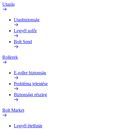
Utazás
Utasbiztonság
Legyél sofőr
Bolt Send
Rollerek
E-roller biztonság
Probléma jelentése
Biztonsági részleg
Bolt Market
Legyél ételfutár