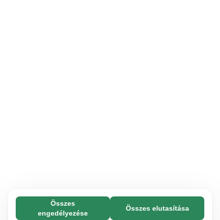
Összes
Összes elutasítása
Feltétlenül szükséges (65)
engedélyezése