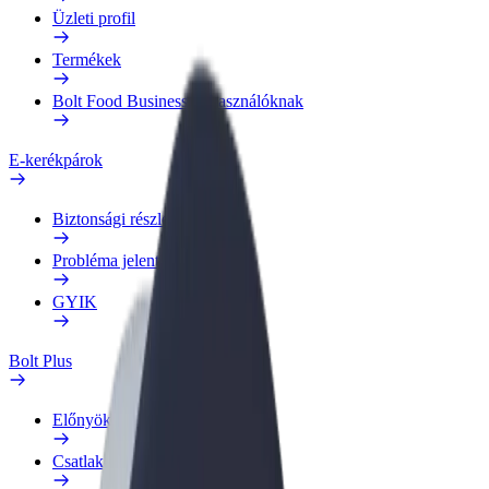
Üzleti profil
Termékek
Bolt Food Business felhasználóknak
E-kerékpárok
Biztonsági részleg
Probléma jelentése
GYIK
Bolt Plus
Előnyök
Csatlakozás