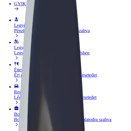
GYIK
Legyél sofőr
Pénzkereseti lehetőség igényeidre szabva
Legyél futár
Legyél futár és részesülj heti kifizetésben
Étterem vagy üzlet hozzáadása
Érj el több felhasználót és növeld keresetedet
Regisztrálj flottatulajdonosként
Légy Bolt flottapartner és növeld keresetedet
Bolt for Business
Bolt termékek és szolgáltatások a vállalatodra szabva