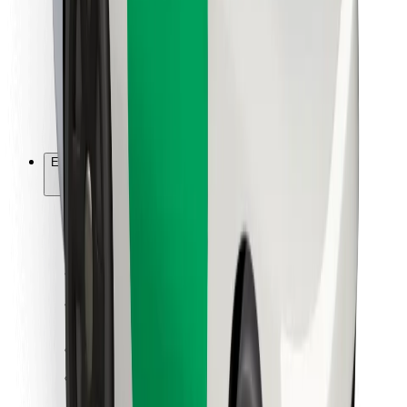
Ételfutároknak
Bolt Food
Flottapartnereknek
Éttermeknek
Bolt for Business
Egyéb
Beszállítók
Felhasználási feltételek
Sütik
Biztonság
Pár perc alatt ott vagyunk érted!
Bolt alkalmazás letöltése