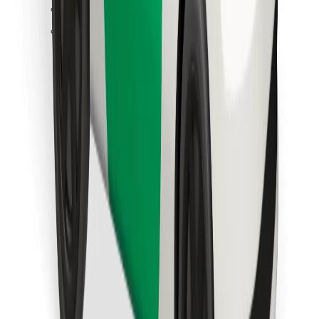
Találd meg kedvenc ételedet!
Bolt Food app letöltése