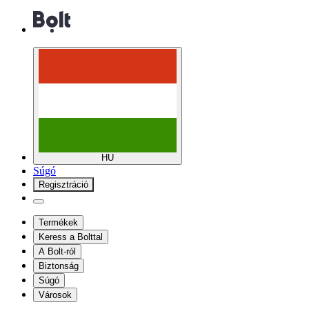
HU
Súgó
Regisztráció
Termékek
Keress a Bolttal
A Bolt-ról
Biztonság
Súgó
Városok