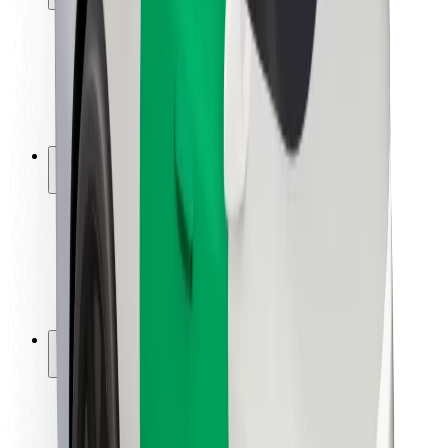
Utasbiztonság
Sofőr biztonság
E-roller biztonság
Biztonsági részleg
Városok
Lokációk
Városi megoldások
Repülőtér
Bolt töltőállomások
Súgó
Utasoknak
Sofőröknek