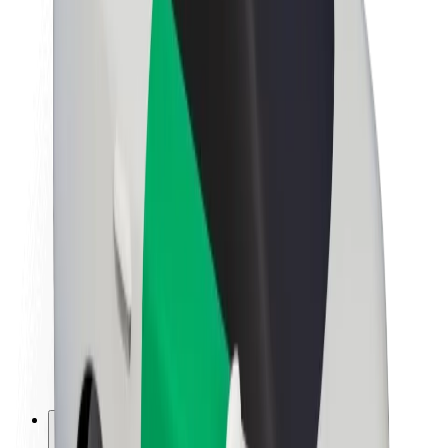
A Boltról
Fenntarthatóság a Boltnál
Project Zero
Blog
Sajtószoba
Brand
Küldetés
Befektetői kapcsolatok
Vezetőség
Márka
Média
Urban Fund
Biztonság