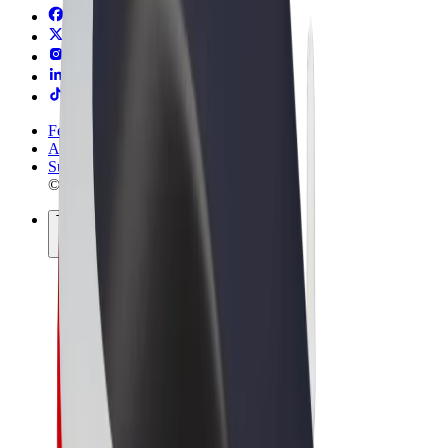
Felhasználási feltételek
Adatvédelem
Sütik
© 2026 Bolt Technology OÜ
Termékek
Utazás
Rollerek
Bolt Market
Bolt Food
Bolt Drive
Bolt cégeknek