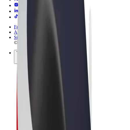
Felhasználási feltételek
Adatvédelem
Sütik
© 2026 Bolt Technology OÜ
Termékek
Utazás
Rollerek
Bolt Market
Bolt Food
Bolt Drive
Bolt cégeknek
E-kerékpárok