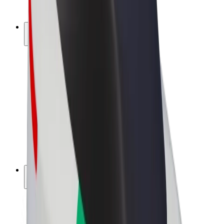
Bolt Plus
Keress a Bolttal
Sofőrök
Sofőr kereset
Futárok
Futár kereset
Bolt Food kereskedők
Flották
Franchise-ok
A Bolt-ról
Karrier
A Boltról