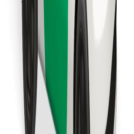
Bolt Food app letöltése