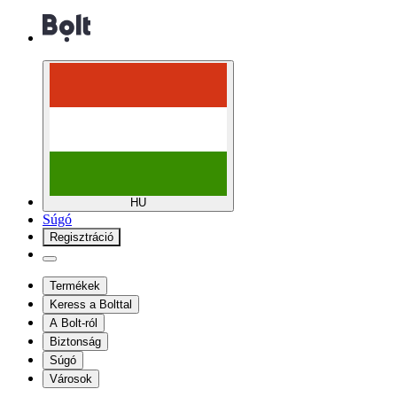
HU
Súgó
Regisztráció
Termékek
Keress a Bolttal
A Bolt-ról
Biztonság
Súgó
Városok