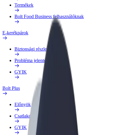
Termékek
Bolt Food Business felhasználóknak
E-kerékpárok
Biztonsági részleg
Probléma jelentése
GYIK
Bolt Plus
Előnyök
Csatlakozás
GYIK