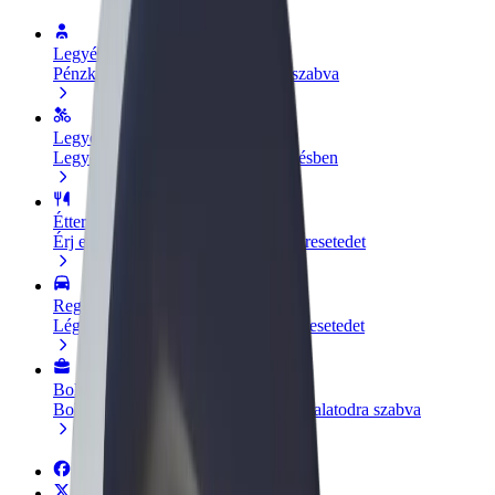
Legyél sofőr
Pénzkereseti lehetőség igényeidre szabva
Legyél futár
Legyél futár és részesülj heti kifizetésben
Étterem vagy üzlet hozzáadása
Érj el több felhasználót és növeld keresetedet
Regisztrálj flottatulajdonosként
Légy Bolt flottapartner és növeld keresetedet
Bolt for Business
Bolt termékek és szolgáltatások a vállalatodra szabva