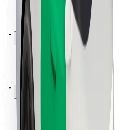
Sofőr biztonság
E-roller biztonság
Biztonsági részleg
Városok
Lokációk
Városi megoldások
Repülőtér
Bolt töltőállomások
Súgó
Utasoknak
Sofőröknek
Ételfutároknak