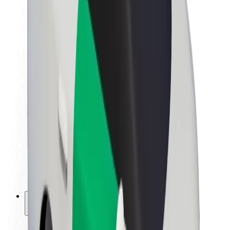
Fenntarthatóság a Boltnál
Project Zero
Blog
Sajtószoba
Brand
Küldetés
Befektetői kapcsolatok
Vezetőség
Márka
Média
Urban Fund
Biztonság
Utasbiztonság