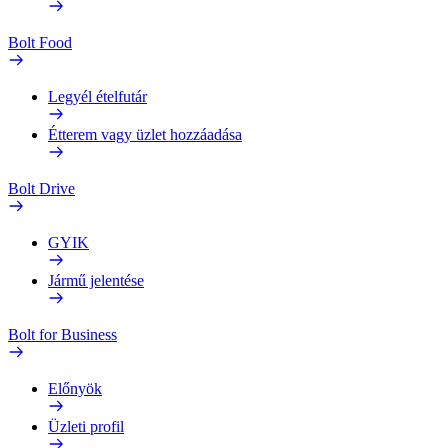
Bolt Food
Legyél ételfutár
Étterem vagy üzlet hozzáadása
Bolt Drive
GYIK
Jármű jelentése
Bolt for Business
Előnyök
Üzleti profil