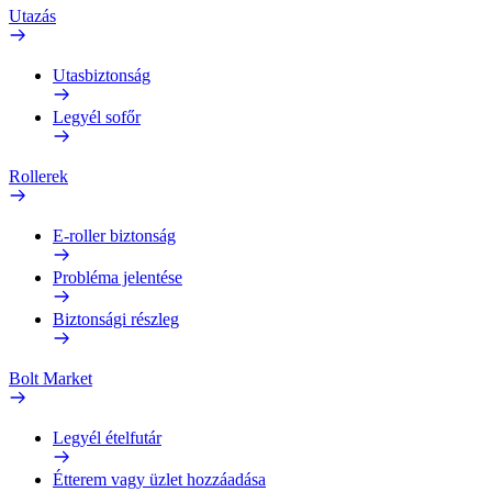
Utazás
Utasbiztonság
Legyél sofőr
Rollerek
E-roller biztonság
Probléma jelentése
Biztonsági részleg
Bolt Market
Legyél ételfutár
Étterem vagy üzlet hozzáadása