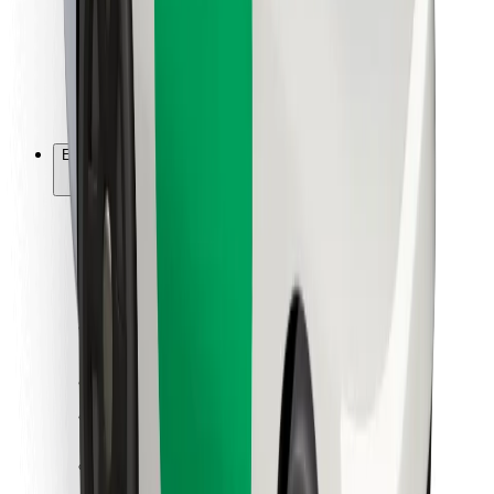
Bolt Food
Flottapartnereknek
Éttermeknek
Bolt for Business
Egyéb
Beszállítók
Felhasználási feltételek
Sütik
Biztonság
Pár perc alatt ott vagyunk érted!
Bolt alkalmazás letöltése
Találd meg kedvenc ételedet!