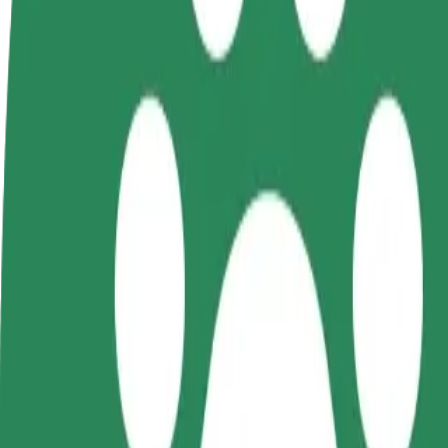
GYIK
Legyél sofőr
Legyél futár
Pénzkereseti lehetőség
Legyél futár és részesülj heti
igényeidre szabva
kifizetésben
Utazás Domaszowska WORD és Żytnia között
A leggyorsabb utat keresed Domaszowska WORD és Żytnia között? Fede
Feladó
Domaszowska WORD
Címzett
Żytnia
A kényelem és komfort már csak pár érintésre van!
Taxi