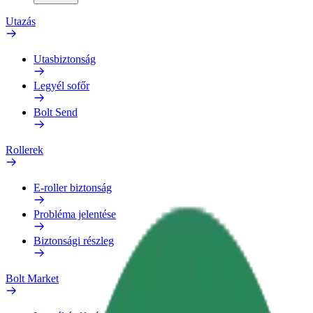
Utazás
Utasbiztonság
Legyél sofőr
Bolt Send
Rollerek
E-roller biztonság
Probléma jelentése
Biztonsági részleg
Bolt Market