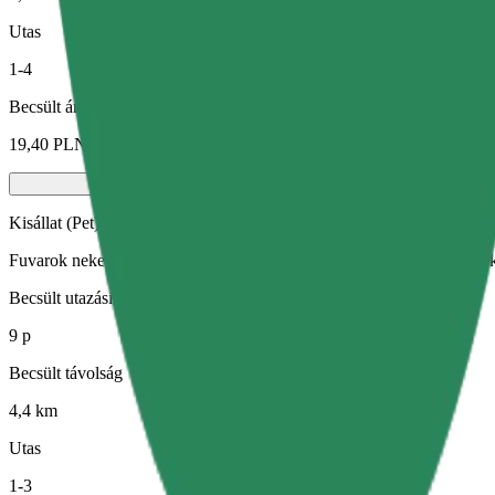
Utas
1-4
Becsült ár
19,40 PLN
Kisállat (Pet)
Fuvarok neked és kisállatodnak. A kutyáknak kötőszárat kell viselniük
Becsült utazási idő
9 p
Becsült távolság
4,4 km
Utas
1-3