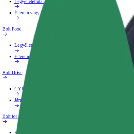
Legyél ételfutár
Étterem vagy üzlet hozzáadása
Bolt Food
Legyél ételfutár
Étterem vagy üzlet hozzáadása
Bolt Drive
GYIK
Jármű jelentése
Bolt for Business
Előnyök