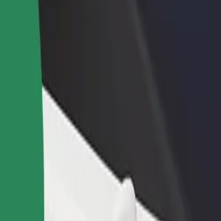
Étterem vagy üzlet hozzáadása
Regisztrálj flottatulajdonosként
Érj el több felhasználót és növeld
Légy Bolt flottapartner és növeld
keresetedet
keresetedet
zd fel szolgáltatásainkat, és találd meg a tökéletes megoldást az ut
Irány az alkalmazás