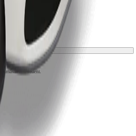
 párnával kell védeni.