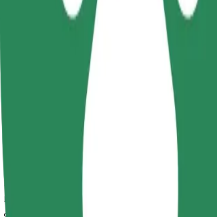
Megbízható fuvarok hétköznapi, közepes méretű járművekkel.
Becsült utazási idő
9 p
Becsült távolság
4,4 km
Utas
1-4
Becsült ár
17,50 PLN
Kényelem
Nagyobb autók, amelyek több lábtérrel és tárolóhellyel rendelkeznek
Becsült utazási idő
9 p