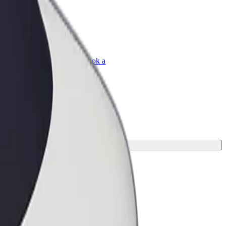
Bolt for Business
Bolt termékek és szolgáltatások a
vállalatodra szabva
azásodhoz.