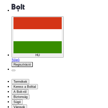
HU
Súgó
Regisztráció
Termékek
Keress a Bolttal
A Bolt-ról
Biztonság
Súgó
Városok