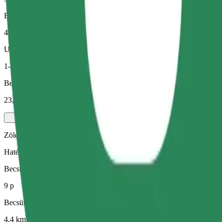
Becsült távolság
4,4 km
Utas
1-4
Becsült ár
23,50 PLN
Zöld
Hatékony fuvarok hibrid és elektromos járművekkel
Becsült utazási idő
9 p
Becsült távolság
4,4 km