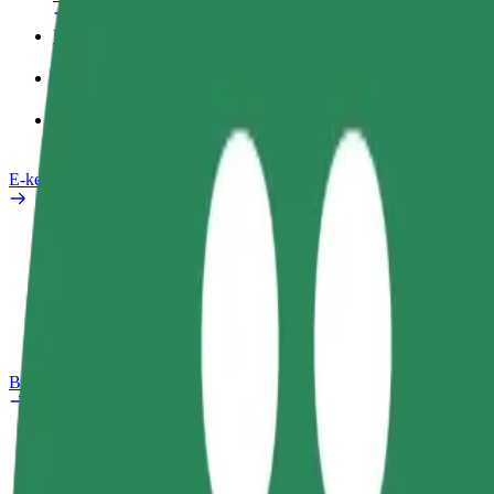
Üzleti profil
Termékek
Bolt Food Business felhasználóknak
E-kerékpárok
Biztonsági részleg
Probléma jelentése
GYIK
Bolt Plus
Előnyök
Csatlakozás