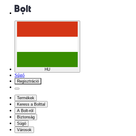
HU
Súgó
Regisztráció
Termékek
Keress a Bolttal
A Bolt-ról
Biztonság
Súgó
Városok