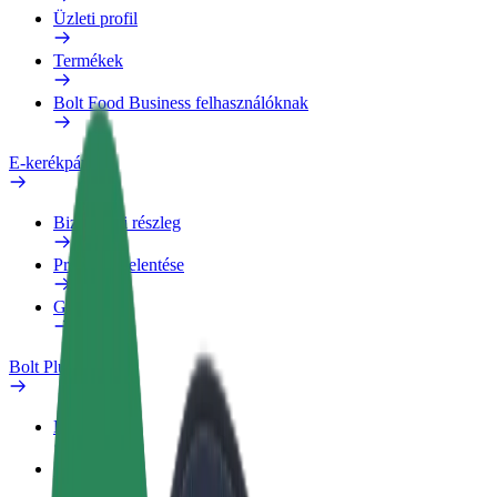
Üzleti profil
Termékek
Bolt Food Business felhasználóknak
E-kerékpárok
Biztonsági részleg
Probléma jelentése
GYIK
Bolt Plus
Előnyök
Csatlakozás