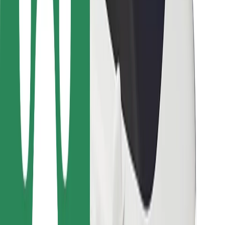
Ételfutároknak
Bolt Food
Flottapartnereknek
Éttermeknek
Bolt for Business
Egyéb
Beszállítók
Felhasználási feltételek
Sütik
Biztonság
Pár perc alatt ott vagyunk érted!
Bolt alkalmazás letöltése