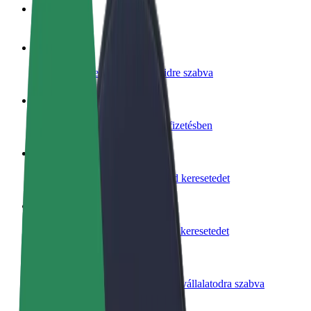
GYIK
Legyél sofőr
Pénzkereseti lehetőség igényeidre szabva
Legyél futár
Legyél futár és részesülj heti kifizetésben
Étterem vagy üzlet hozzáadása
Érj el több felhasználót és növeld keresetedet
Regisztrálj flottatulajdonosként
Légy Bolt flottapartner és növeld keresetedet
Bolt for Business
Bolt termékek és szolgáltatások a vállalatodra szabva