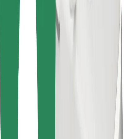
Találd meg kedvenc ételedet!
Bolt Food app letöltése