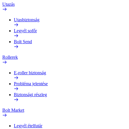
Utazás
Utasbiztonság
Legyél sofőr
Bolt Send
Rollerek
E-roller biztonság
Probléma jelentése
Biztonsági részleg
Bolt Market
Legyél ételfutár