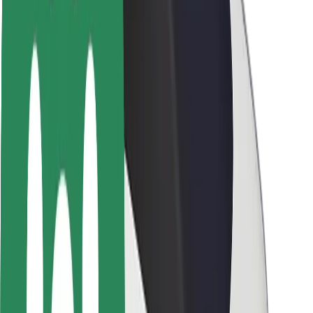
Utasbiztonság
Sofőr biztonság
E-roller biztonság
Biztonsági részleg
Városok
Lokációk
Városi megoldások
Repülőtér
Bolt töltőállomások
Súgó
Utasoknak
Sofőröknek