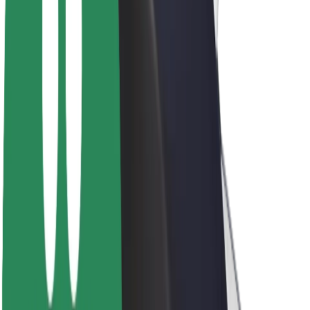
A Boltról
Fenntarthatóság a Boltnál
Project Zero
Blog
Sajtószoba
Brand
Küldetés
Befektetői kapcsolatok
Vezetőség
Márka
Média
Urban Fund
Biztonság