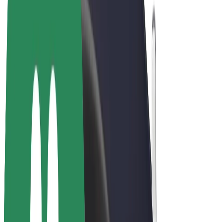
E-kerékpárok
Bolt Plus
Keress a Bolttal
Sofőrök
Sofőr kereset
Futárok
Futár kereset
Bolt Food kereskedők
Flották
Franchise-ok
A Bolt-ról
Karrier