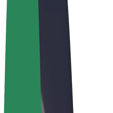
Felhasználási feltételek
Adatvédelem
Sütik
© 2026 Bolt Technology OÜ
Termékek
Utazás
Rollerek
Bolt Market
Bolt Food
Bolt Drive
Bolt cégeknek