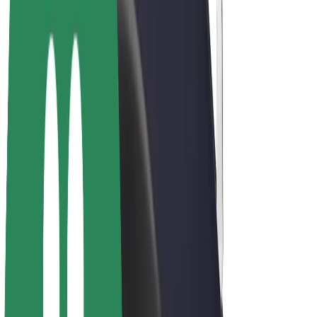
E-kerékpárok
Bolt Plus
Keress a Bolttal
Sofőrök
Sofőr kereset
Futárok
Futár kereset
Bolt Food kereskedők
Flották
Franchise-ok
A Bolt-ról
Karrier