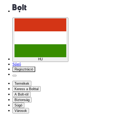
HU
Súgó
Regisztráció
Termékek
Keress a Bolttal
A Bolt-ról
Biztonság
Súgó
Városok