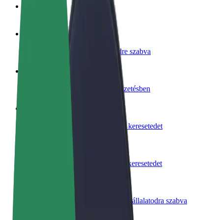
GYIK
Legyél sofőr
Pénzkereseti lehetőség igényeidre szabva
Legyél futár
Legyél futár és részesülj heti kifizetésben
Étterem vagy üzlet hozzáadása
Érj el több felhasználót és növeld keresetedet
Regisztrálj flottatulajdonosként
Légy Bolt flottapartner és növeld keresetedet
Bolt for Business
Bolt termékek és szolgáltatások a vállalatodra szabva