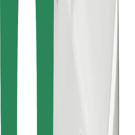
Találd meg kedvenc ételedet!
Bolt Food app letöltése