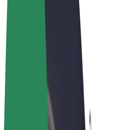
Felhasználási feltételek
Adatvédelem
Sütik
© 2026 Bolt Technology OÜ
Termékek
Utazás
Rollerek
Bolt Market
Bolt Food
Bolt Drive
Bolt cégeknek