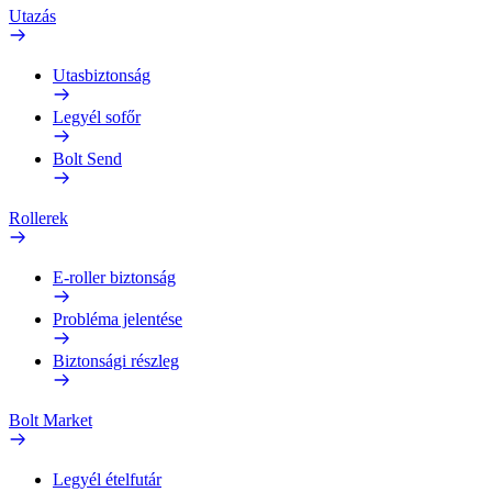
Utazás
Utasbiztonság
Legyél sofőr
Bolt Send
Rollerek
E-roller biztonság
Probléma jelentése
Biztonsági részleg
Bolt Market
Legyél ételfutár