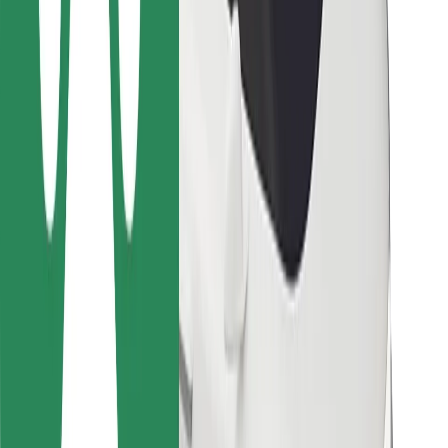
Ételfutároknak
Bolt Food
Flottapartnereknek
Éttermeknek
Bolt for Business
Egyéb
Beszállítók
Felhasználási feltételek
Sütik
Biztonság
Pár perc alatt ott vagyunk érted!
Bolt alkalmazás letöltése