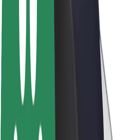
A Boltról
Fenntarthatóság a Boltnál
Project Zero
Blog
Sajtószoba
Brand
Küldetés
Befektetői kapcsolatok
Vezetőség
Márka
Média
Urban Fund
Biztonság