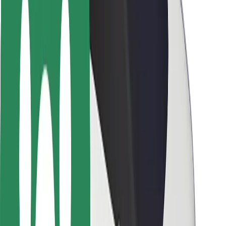
Utasbiztonság
Sofőr biztonság
E-roller biztonság
Biztonsági részleg
Városok
Lokációk
Városi megoldások
Repülőtér
Bolt töltőállomások
Súgó
Utasoknak
Sofőröknek