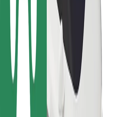
Ételfutároknak
Bolt Food
Flottapartnereknek
Éttermeknek
Bolt for Business
Egyéb
Beszállítók
Felhasználási feltételek
Sütik
Biztonság
Pár perc alatt ott vagyunk érted!
Bolt alkalmazás letöltése