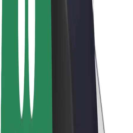
A Boltról
Fenntarthatóság a Boltnál
Project Zero
Blog
Sajtószoba
Brand
Küldetés
Befektetői kapcsolatok
Vezetőség
Márka
Média
Urban Fund
Biztonság