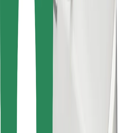
Találd meg kedvenc ételedet!
Bolt Food app letöltése