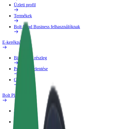
Üzleti profil
Termékek
Bolt Food Business felhasználóknak
E-kerékpárok
Biztonsági részleg
Probléma jelentése
GYIK
Bolt Plus
Előnyök
Csatlakozás