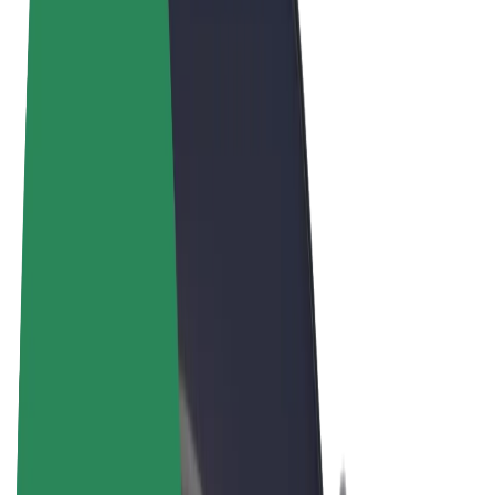
Felhasználási feltételek
Adatvédelem
Sütik
© 2026 Bolt Technology OÜ
Termékek
Utazás
Rollerek
Bolt Market
Bolt Food
Bolt Drive
Bolt cégeknek