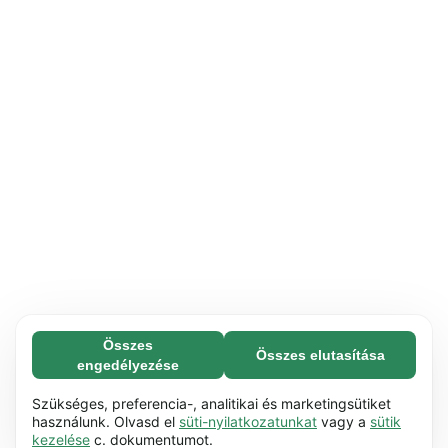
Összes
Összes elutasítása
Feltétlenül szükséges (65)
engedélyezése
A feltétlenül szükséges sütik segítenek abban,
További információ
hogy weboldalunk használható legyen azáltal,
Szükséges, preferencia-, analitikai és marketingsütiket
hogy lehetővé teszik az olyan alapvető
használunk. Olvasd el
süti-nyilatkozatunkat
vagy a
sütik
Preferencia (17)
kezelése
c. dokumentumot.
funkciókat, mint pl. a görgetés. A weboldal nem