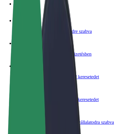
GYIK
Legyél sofőr
Pénzkereseti lehetőség igényeidre szabva
Legyél futár
Legyél futár és részesülj heti kifizetésben
Étterem vagy üzlet hozzáadása
Érj el több felhasználót és növeld keresetedet
Regisztrálj flottatulajdonosként
Légy Bolt flottapartner és növeld keresetedet
Bolt for Business
Bolt termékek és szolgáltatások a vállalatodra szabva