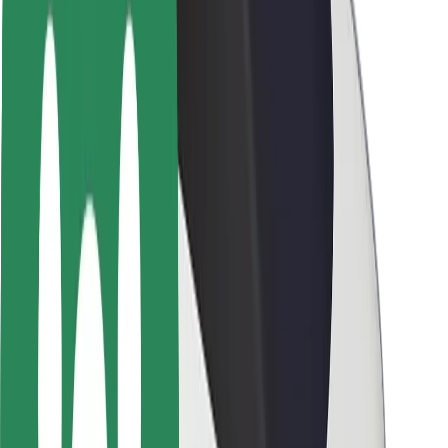
Utasbiztonság
Sofőr biztonság
E-roller biztonság
Biztonsági részleg
Városok
Lokációk
Városi megoldások
Repülőtér
Bolt töltőállomások
Súgó
Utasoknak
Sofőröknek