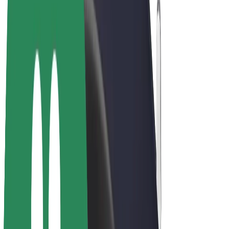
E-kerékpárok
Bolt Plus
Keress a Bolttal
Sofőrök
Sofőr kereset
Futárok
Futár kereset
Bolt Food kereskedők
Flották
Franchise-ok
A Bolt-ról
Karrier