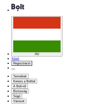
HU
Súgó
Regisztráció
Termékek
Keress a Bolttal
A Bolt-ról
Biztonság
Súgó
Városok