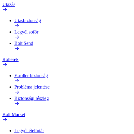
Utazás
Utasbiztonság
Legyél sofőr
Bolt Send
Rollerek
E-roller biztonság
Probléma jelentése
Biztonsági részleg
Bolt Market
Legyél ételfutár