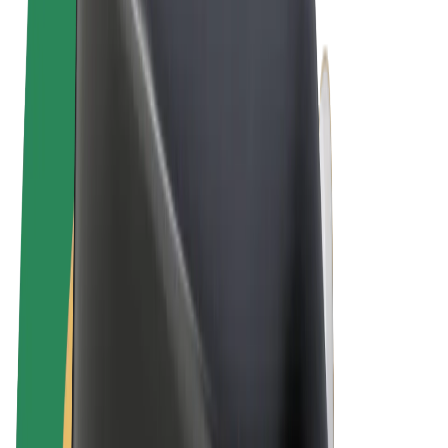
Felhasználási feltételek
Adatvédelem
Sütik
© 2026 Bolt Technology OÜ
Termékek
Utazás
Rollerek
Bolt Market
Bolt Food
Bolt Drive
Bolt cégeknek