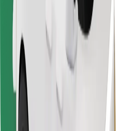
Találd meg kedvenc ételedet!
Bolt Food app letöltése