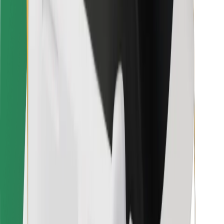
Ételfutároknak
Bolt Food
Flottapartnereknek
Éttermeknek
Bolt for Business
Egyéb
Beszállítók
Felhasználási feltételek
Sütik
Biztonság
Pár perc alatt ott vagyunk érted!
Bolt alkalmazás letöltése