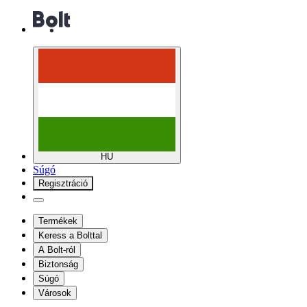
HU
Súgó
Regisztráció
Termékek
Keress a Bolttal
A Bolt-ról
Biztonság
Súgó
Városok