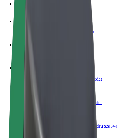
GYIK
Legyél sofőr
Pénzkereseti lehetőség igényeidre szabva
Legyél futár
Legyél futár és részesülj heti kifizetésben
Étterem vagy üzlet hozzáadása
Érj el több felhasználót és növeld keresetedet
Regisztrálj flottatulajdonosként
Légy Bolt flottapartner és növeld keresetedet
Bolt for Business
Bolt termékek és szolgáltatások a vállalatodra szabva