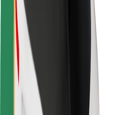
Utasbiztonság
Sofőr biztonság
E-roller biztonság
Biztonsági részleg
Városok
Lokációk
Városi megoldások
Repülőtér
Bolt töltőállomások
Súgó
Utasoknak
Sofőröknek