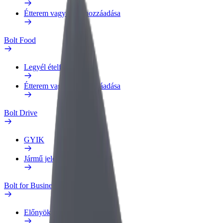
Étterem vagy üzlet hozzáadása
Bolt Food
Legyél ételfutár
Étterem vagy üzlet hozzáadása
Bolt Drive
GYIK
Jármű jelentése
Bolt for Business
Előnyök