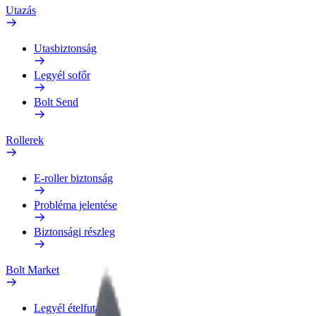
Utazás
Utasbiztonság
Legyél sofőr
Bolt Send
Rollerek
E-roller biztonság
Probléma jelentése
Biztonsági részleg
Bolt Market
Legyél ételfutár