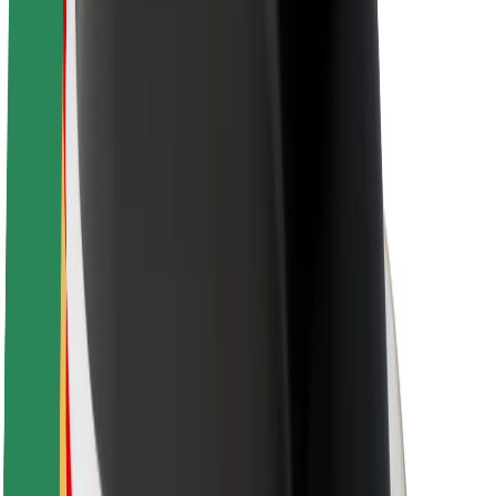
A Boltról
Fenntarthatóság a Boltnál
Project Zero
Blog
Sajtószoba
Brand
Küldetés
Befektetői kapcsolatok
Vezetőség
Márka
Média
Urban Fund
Biztonság