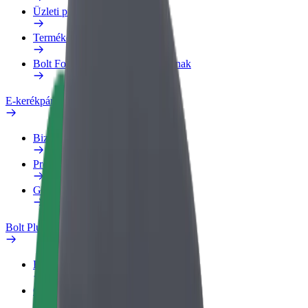
Üzleti profil
Termékek
Bolt Food Business felhasználóknak
E-kerékpárok
Biztonsági részleg
Probléma jelentése
GYIK
Bolt Plus
Előnyök
Csatlakozás