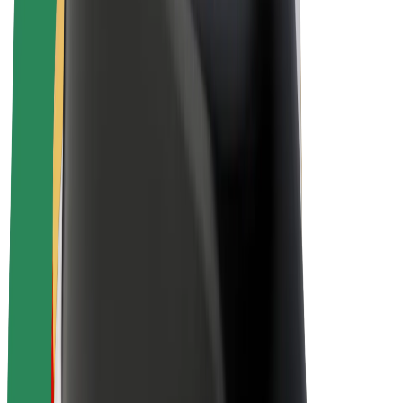
E-kerékpárok
Bolt Plus
Keress a Bolttal
Sofőrök
Sofőr kereset
Futárok
Futár kereset
Bolt Food kereskedők
Flották
Franchise-ok
A Bolt-ról
Karrier