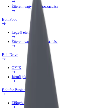
Étterem vagy üzlet hozzáadása
Bolt Food
Legyél ételfutár
Étterem vagy üzlet hozzáadása
Bolt Drive
GYIK
Jármű jelentése
Bolt for Business
Előnyök