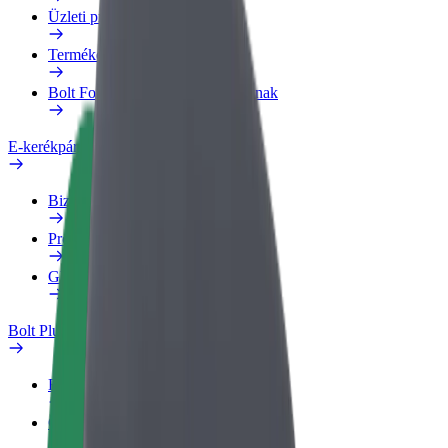
Üzleti profil
Termékek
Bolt Food Business felhasználóknak
E-kerékpárok
Biztonsági részleg
Probléma jelentése
GYIK
Bolt Plus
Előnyök
Csatlakozás