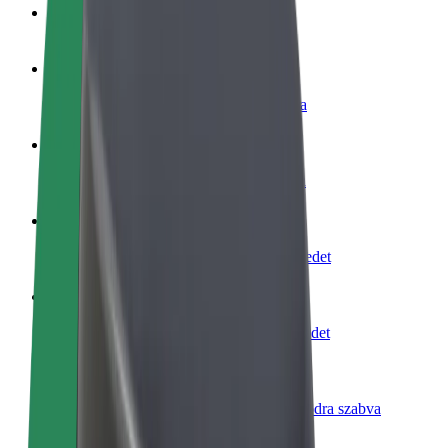
GYIK
Legyél sofőr
Pénzkereseti lehetőség igényeidre szabva
Legyél futár
Legyél futár és részesülj heti kifizetésben
Étterem vagy üzlet hozzáadása
Érj el több felhasználót és növeld keresetedet
Regisztrálj flottatulajdonosként
Légy Bolt flottapartner és növeld keresetedet
Bolt for Business
Bolt termékek és szolgáltatások a vállalatodra szabva