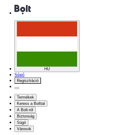
HU
Súgó
Regisztráció
Termékek
Keress a Bolttal
A Bolt-ról
Biztonság
Súgó
Városok