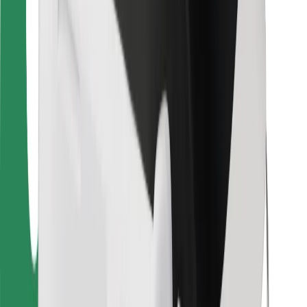
Ételfutároknak
Bolt Food
Flottapartnereknek
Éttermeknek
Bolt for Business
Egyéb
Beszállítók
Felhasználási feltételek
Sütik
Biztonság
Pár perc alatt ott vagyunk érted!
Bolt alkalmazás letöltése