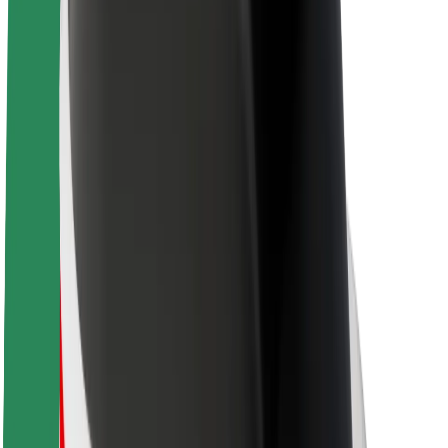
A Boltról
Fenntarthatóság a Boltnál
Project Zero
Blog
Sajtószoba
Brand
Küldetés
Befektetői kapcsolatok
Vezetőség
Márka
Média
Urban Fund
Biztonság