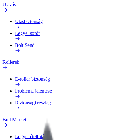
Utazás
Utasbiztonság
Legyél sofőr
Bolt Send
Rollerek
E-roller biztonság
Probléma jelentése
Biztonsági részleg
Bolt Market
Legyél ételfutár