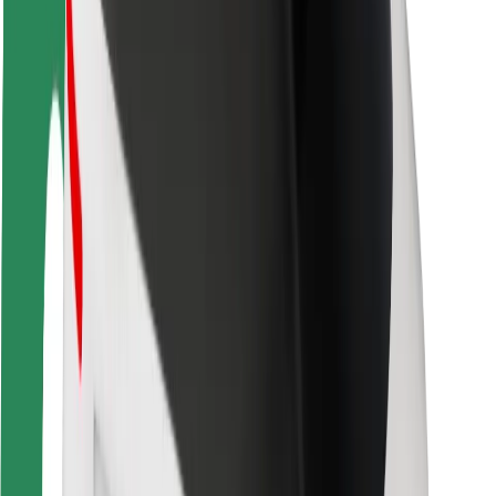
Utasbiztonság
Sofőr biztonság
E-roller biztonság
Biztonsági részleg
Városok
Lokációk
Városi megoldások
Repülőtér
Bolt töltőállomások
Súgó
Utasoknak
Sofőröknek