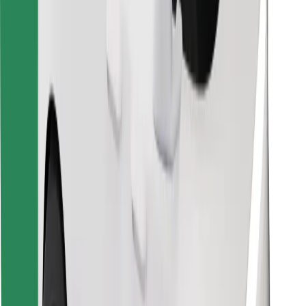
Találd meg kedvenc ételedet!
Bolt Food app letöltése