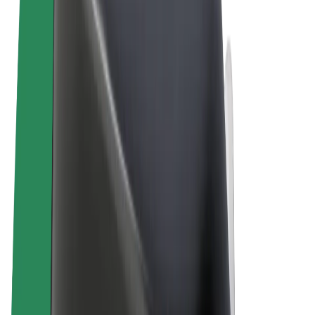
Felhasználási feltételek
Adatvédelem
Sütik
© 2026 Bolt Technology OÜ
Termékek
Utazás
Rollerek
Bolt Market
Bolt Food
Bolt Drive
Bolt cégeknek