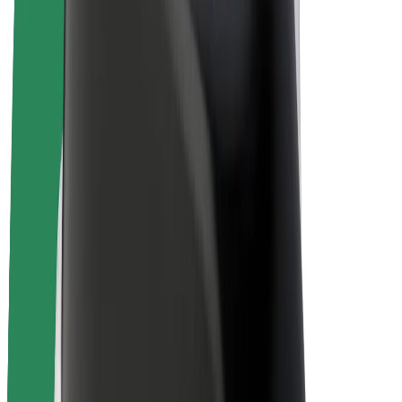
E-kerékpárok
Bolt Plus
Keress a Bolttal
Sofőrök
Sofőr kereset
Futárok
Futár kereset
Bolt Food kereskedők
Flották
Franchise-ok
A Bolt-ról
Karrier