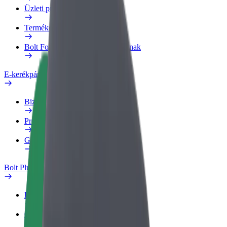
Üzleti profil
Termékek
Bolt Food Business felhasználóknak
E-kerékpárok
Biztonsági részleg
Probléma jelentése
GYIK
Bolt Plus
Előnyök
Csatlakozás