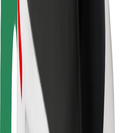
Utasbiztonság
Sofőr biztonság
E-roller biztonság
Biztonsági részleg
Városok
Lokációk
Városi megoldások
Repülőtér
Bolt töltőállomások
Súgó
Utasoknak
Sofőröknek