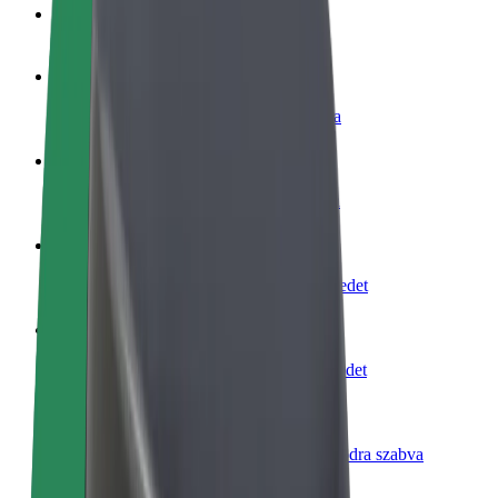
GYIK
Legyél sofőr
Pénzkereseti lehetőség igényeidre szabva
Legyél futár
Legyél futár és részesülj heti kifizetésben
Étterem vagy üzlet hozzáadása
Érj el több felhasználót és növeld keresetedet
Regisztrálj flottatulajdonosként
Légy Bolt flottapartner és növeld keresetedet
Bolt for Business
Bolt termékek és szolgáltatások a vállalatodra szabva