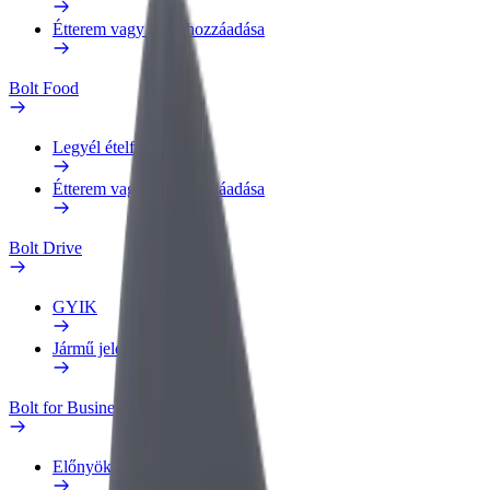
Étterem vagy üzlet hozzáadása
Bolt Food
Legyél ételfutár
Étterem vagy üzlet hozzáadása
Bolt Drive
GYIK
Jármű jelentése
Bolt for Business
Előnyök