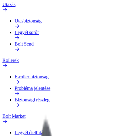
Utazás
Utasbiztonság
Legyél sofőr
Bolt Send
Rollerek
E-roller biztonság
Probléma jelentése
Biztonsági részleg
Bolt Market
Legyél ételfutár