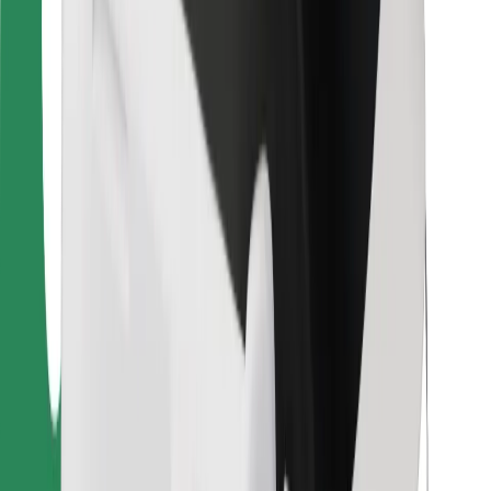
Ételfutároknak
Bolt Food
Flottapartnereknek
Éttermeknek
Bolt for Business
Egyéb
Beszállítók
Felhasználási feltételek
Sütik
Biztonság
Pár perc alatt ott vagyunk érted!
Bolt alkalmazás letöltése