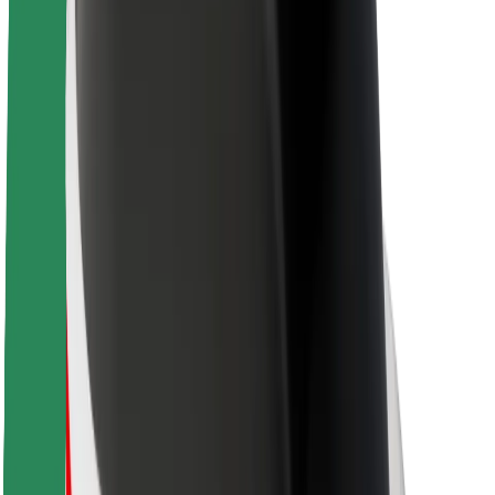
A Boltról
Fenntarthatóság a Boltnál
Project Zero
Blog
Sajtószoba
Brand
Küldetés
Befektetői kapcsolatok
Vezetőség
Márka
Média
Urban Fund
Biztonság