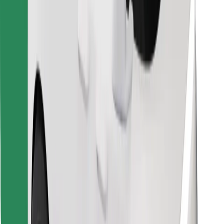
Találd meg kedvenc ételedet!
Bolt Food app letöltése