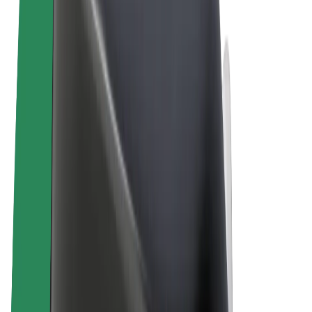
Felhasználási feltételek
Adatvédelem
Sütik
© 2026 Bolt Technology OÜ
Termékek
Utazás
Rollerek
Bolt Market
Bolt Food
Bolt Drive
Bolt cégeknek