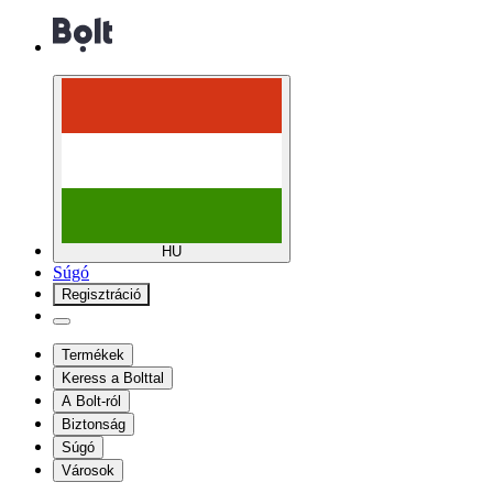
HU
Súgó
Regisztráció
Termékek
Keress a Bolttal
A Bolt-ról
Biztonság
Súgó
Városok