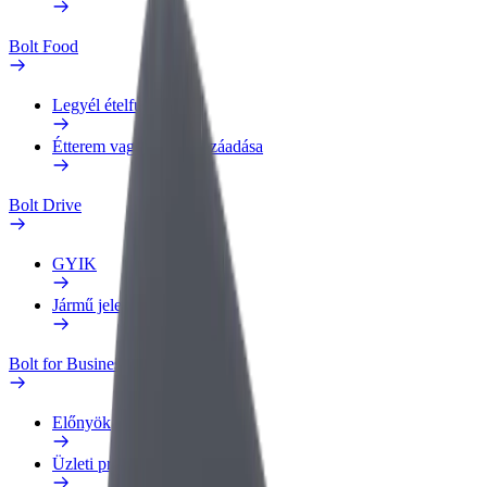
Bolt Food
Legyél ételfutár
Étterem vagy üzlet hozzáadása
Bolt Drive
GYIK
Jármű jelentése
Bolt for Business
Előnyök
Üzleti profil