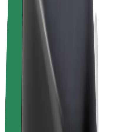
Felhasználási feltételek
Adatvédelem
Sütik
© 2026 Bolt Technology OÜ
Termékek
Utazás
Rollerek
Bolt Market
Bolt Food
Bolt Drive
Bolt cégeknek
E-kerékpárok