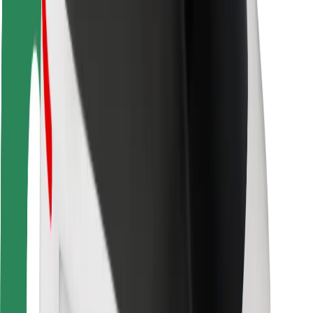
Sofőr biztonság
E-roller biztonság
Biztonsági részleg
Városok
Lokációk
Városi megoldások
Repülőtér
Bolt töltőállomások
Súgó
Utasoknak
Sofőröknek
Ételfutároknak