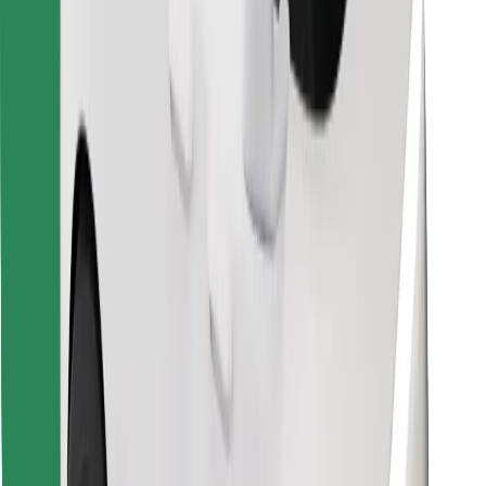
Bolt Food app letöltése