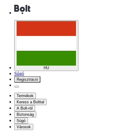
HU
Súgó
Regisztráció
Termékek
Keress a Bolttal
A Bolt-ról
Biztonság
Súgó
Városok