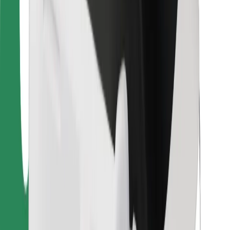
Bolt Food
Flottapartnereknek
Éttermeknek
Bolt for Business
Egyéb
Beszállítók
Felhasználási feltételek
Sütik
Biztonság
Pár perc alatt ott vagyunk érted!
Bolt alkalmazás letöltése
Találd meg kedvenc ételedet!