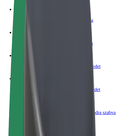
Legyél sofőr
Pénzkereseti lehetőség igényeidre szabva
Legyél futár
Legyél futár és részesülj heti kifizetésben
Étterem vagy üzlet hozzáadása
Érj el több felhasználót és növeld keresetedet
Regisztrálj flottatulajdonosként
Légy Bolt flottapartner és növeld keresetedet
Bolt for Business
Bolt termékek és szolgáltatások a vállalatodra szabva