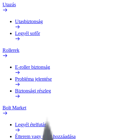
Utazás
Utasbiztonság
Legyél sofőr
Rollerek
E-roller biztonság
Probléma jelentése
Biztonsági részleg
Bolt Market
Legyél ételfutár
Étterem vagy üzlet hozzáadása