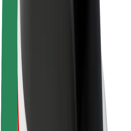
Fenntarthatóság a Boltnál
Project Zero
Blog
Sajtószoba
Brand
Küldetés
Befektetői kapcsolatok
Vezetőség
Márka
Média
Urban Fund
Biztonság
Utasbiztonság