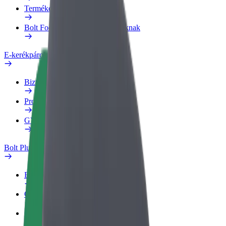
Termékek
Bolt Food Business felhasználóknak
E-kerékpárok
Biztonsági részleg
Probléma jelentése
GYIK
Bolt Plus
Előnyök
Csatlakozás
GYIK