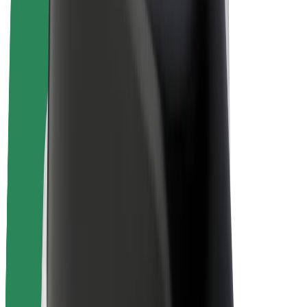
Bolt Plus
Keress a Bolttal
Sofőrök
Sofőr kereset
Futárok
Futár kereset
Bolt Food kereskedők
Flották
Franchise-ok
A Bolt-ról
Karrier
A Boltról