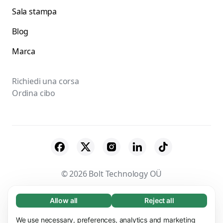
Sala stampa
Blog
Marca
Richiedi una corsa
Ordina cibo
© 2026 Bolt Technology OÜ
Fornitori
Termini e condizioni
Privacy
Allow all
Reject all
Necessary (65)
Necessary cookies help make our website
Cookies
Sicurezza
We use necessary, preferences, analytics and marketing
Learn more