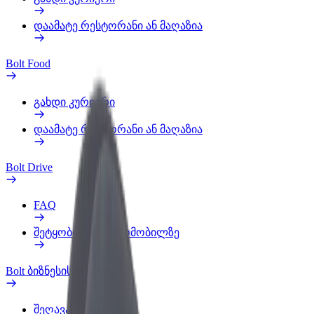
დაამატე რესტორანი ან მაღაზია
Bolt Food
გახდი კურიერი
დაამატე რესტორანი ან მაღაზია
Bolt Drive
FAQ
შეტყობინება ავტომობილზე
Bolt ბიზნესისთვის
შეღავათები