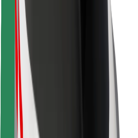
Cookies
უსაფრთხოება
მიიღე მომსახურება რამდენიმე წუთში!
გადმოწერე Bolt
იპოვე შენი საყვარელი კერძები!
გადმოწერე Bolt Food