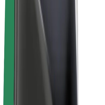
ფრენჩაიზი
კომპანია
ვაკანსიები
Bolt-ის შესახებ
Bolt და ეკომეგობრულობა
ნულოვანი პროექტი
ბლოგი
სიახლეები
ბრენდის გზამკვლევი
მისია
ინვესტორებთან ურთიერთობა
ლიდერობა