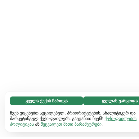
ყველა ქუქის ჩართვა
ყველას უარყოფა
აუცილებელი (65)
აუცილებელი ქუქიები ვებგვერდს გამოყენებადს ხდის და
გაიგეთ მეტი
ჩვენ ვიყენებთ აუცილებელ, პრიორიტეტების, ანალიტიკურ და
საბაზო ფუნქციებს ააქტიურებს, მაგ. გვერდის ნავიგაციას.
მარკეტინგულ ქუქი-ფაილებს. გაეცანით ჩვენს
ქუქი-ფაილების
პოლიტიკას
ან
შეცვალეთ მათი პარამეტრები
.
ვებგვერდი ვერ იფუნქციონირებს ამ ქუქიების
პრეფერენციები (17)
გარეშე.
დამატებითი ინფორმაცია
პრეფერენციული ქუქიები ჩვენს ვებგვერდს აძლევს
გაიგეთ მეტი