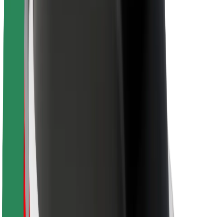
Bolt-ის დასატენი სადგური
მხარდაჭერა
მგზავრებისთვის
მძღოლებისთვის
კურიერებისთვის
Bolt Food
ავტოპარკის მფლობელებისთვის
რესტორნებისთვის
Bolt for Business
სხვა
მომწოდებლები
წესები და პირობები