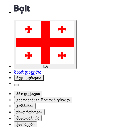
KA
მხარდაჭერა
რეგისტრაცია
პროდუქტები
გამოიმუშავე Bolt-თან ერთად
კომპანია
უსაფრთხოება
მხარდაჭერა
ქალაქები