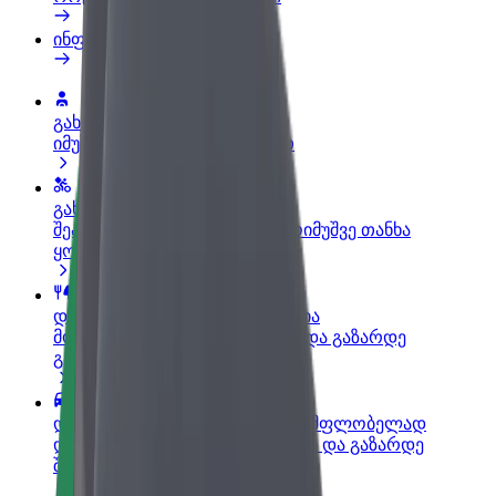
ინფო
გახდი პარტნიორი მძღოლი
იმუშავე საკუთარი გრაფიკით
გახდი კურიერი
შეასრულე შეკვეთები და გამოიმუშვე თანხა
ყოველკვირეულად
დაამატე რესტორანი ან მაღაზია
მოიზიდე მეტი მომხმარებელი და გაზარდე
გაყიდვები
დარეგისტრირდი ავტოპარკის მფლობელად
დაამატე შენი ავტოპარკი Bolt-ში და გაზარდე
შემოსავალი