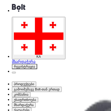
KA
მხარდაჭერა
რეგისტრაცია
პროდუქტები
გამოიმუშავე Bolt-თან ერთად
კომპანია
უსაფრთხოება
მხარდაჭერა
ქალაქები