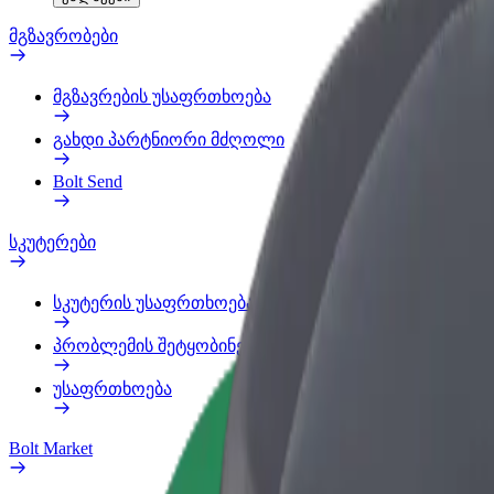
მგზავრობები
მგზავრების უსაფრთხოება
გახდი პარტნიორი მძღოლი
Bolt Send
სკუტერები
სკუტერის უსაფრთხოება
პრობლემის შეტყობინება
უსაფრთხოება
Bolt Market