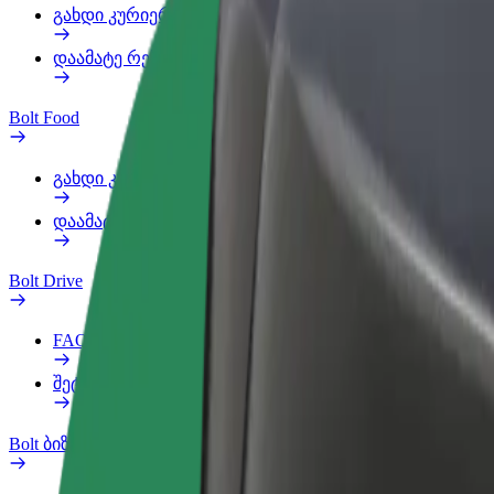
გახდი კურიერი
დაამატე რესტორანი ან მაღაზია
Bolt Food
გახდი კურიერი
დაამატე რესტორანი ან მაღაზია
Bolt Drive
FAQ
შეტყობინება ავტომობილზე
Bolt ბიზნესისთვის