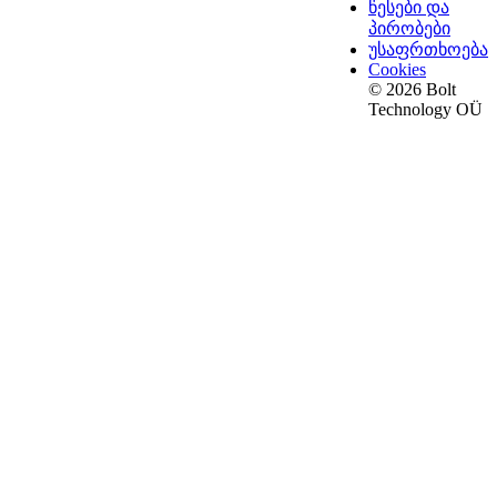
წესები და
პირობები
უსაფრთხოება
Cookies
© 2026 Bolt
Technology OÜ