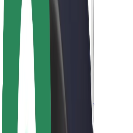
კომპანია
ვაკანსიები
Bolt-ის შესახებ
Bolt და ეკომეგობრულობა
ნულოვანი პროექტი
ბლოგი
სიახლეები
ბრენდის გზამკვლევი
მისია
ინვესტორებთან ურთიერთობა
ლიდერობა
ბრენდი