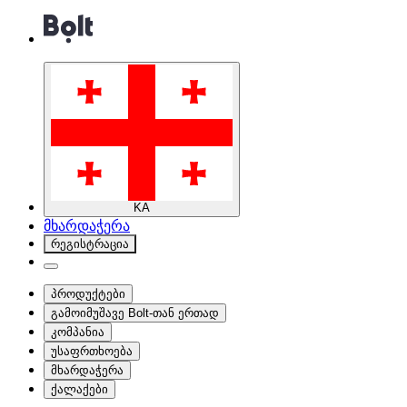
KA
მხარდაჭერა
რეგისტრაცია
პროდუქტები
გამოიმუშავე Bolt-თან ერთად
კომპანია
უსაფრთხოება
მხარდაჭერა
ქალაქები