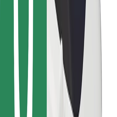
მიიღე მომსახურება რამდენიმე წუთში!
გადმოწერე Bolt
იპოვე შენი საყვარელი კერძები!
გადმოწერე Bolt Food