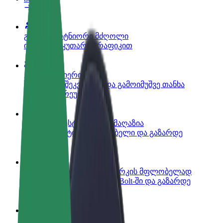
გახდი პარტნიორი მძღოლი
იმუშავე საკუთარი გრაფიკით
გახდი კურიერი
შეასრულე შეკვეთები და გამოიმუშვე თანხა
ყოველკვირეულად
დაამატე რესტორანი ან მაღაზია
მოიზიდე მეტი მომხმარებელი და გაზარდე
გაყიდვები
დარეგისტრირდი ავტოპარკის მფლობელად
დაამატე შენი ავტოპარკი Bolt-ში და გაზარდე
შემოსავალი
Bolt ბიზნესისთვის