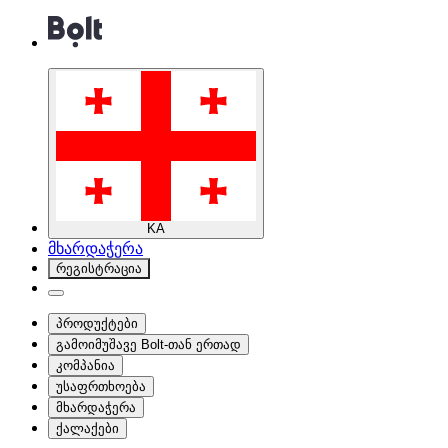
KA
მხარდაჭერა
რეგისტრაცია
პროდუქტები
გამოიმუშავე Bolt-თან ერთად
კომპანია
უსაფრთხოება
მხარდაჭერა
ქალაქები