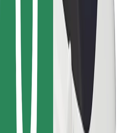
Cookies
უსაფრთხოება
მიიღე მომსახურება რამდენიმე წუთში!
გადმოწერე Bolt
იპოვე შენი საყვარელი კერძები!
გადმოწერე Bolt Food