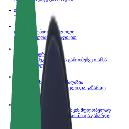
ინფო
გახდი პარტნიორი მძღოლი
იმუშავე საკუთარი გრაფიკით
გახდი კურიერი
შეასრულე შეკვეთები და გამოიმუშვე თანხა
ყოველკვირეულად
დაამატე რესტორანი ან მაღაზია
მოიზიდე მეტი მომხმარებელი და გაზარდე
გაყიდვები
დარეგისტრირდი ავტოპარკის მფლობელად
დაამატე შენი ავტოპარკი Bolt-ში და გაზარდე
შემოსავალი