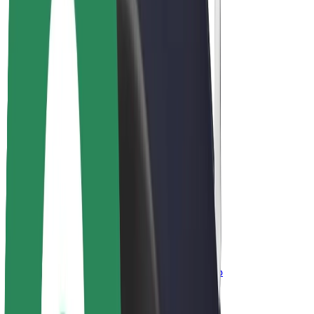
ფრენჩაიზი
კომპანია
ვაკანსიები
Bolt-ის შესახებ
Bolt და ეკომეგობრულობა
ნულოვანი პროექტი
ბლოგი
სიახლეები
ბრენდის გზამკვლევი
მისია
ინვესტორებთან ურთიერთობა
ლიდერობა