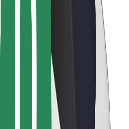
Bolt-ის დასატენი სადგური
მხარდაჭერა
მგზავრებისთვის
მძღოლებისთვის
კურიერებისთვის
Bolt Food
ავტოპარკის მფლობელებისთვის
რესტორნებისთვის
Bolt for Business
სხვა
მომწოდებლები
წესები და პირობები