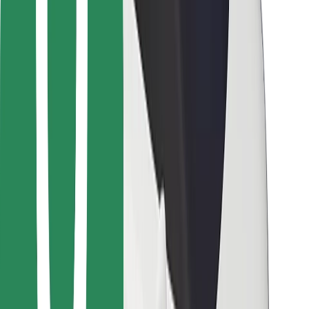
Cookies
უსაფრთხოება
მიიღე მომსახურება რამდენიმე წუთში!
გადმოწერე Bolt
იპოვე შენი საყვარელი კერძები!
გადმოწერე Bolt Food