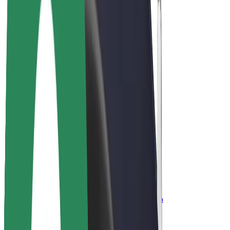
ფრენჩაიზი
კომპანია
ვაკანსიები
Bolt-ის შესახებ
Bolt და ეკომეგობრულობა
ნულოვანი პროექტი
ბლოგი
სიახლეები
ბრენდის გზამკვლევი
მისია
ინვესტორებთან ურთიერთობა
ლიდერობა