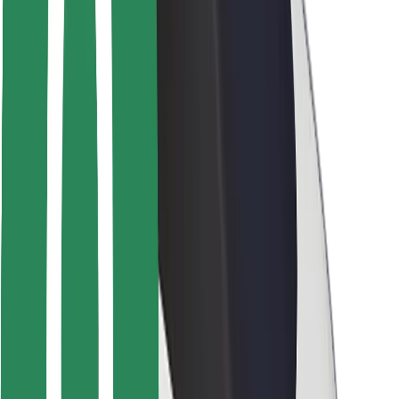
Bolt-ის დასატენი სადგური
მხარდაჭერა
მგზავრებისთვის
მძღოლებისთვის
კურიერებისთვის
Bolt Food
ავტოპარკის მფლობელებისთვის
რესტორნებისთვის
Bolt for Business
სხვა
მომწოდებლები
წესები და პირობები