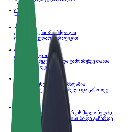
ინფო
გახდი პარტნიორი მძღოლი
იმუშავე საკუთარი გრაფიკით
გახდი კურიერი
შეასრულე შეკვეთები და გამოიმუშვე თანხა
ყოველკვირეულად
დაამატე რესტორანი ან მაღაზია
მოიზიდე მეტი მომხმარებელი და გაზარდე
გაყიდვები
დარეგისტრირდი ავტოპარკის მფლობელად
დაამატე შენი ავტოპარკი Bolt-ში და გაზარდე
შემოსავალი