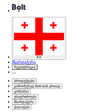
KA
მხარდაჭერა
რეგისტრაცია
პროდუქტები
გამოიმუშავე Bolt-თან ერთად
კომპანია
უსაფრთხოება
მხარდაჭერა
ქალაქები