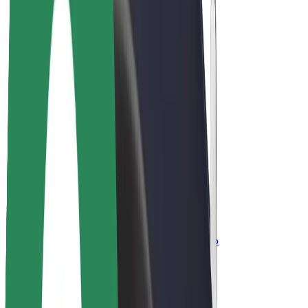
კომპანია
ვაკანსიები
Bolt-ის შესახებ
Bolt და ეკომეგობრულობა
ნულოვანი პროექტი
ბლოგი
სიახლეები
ბრენდის გზამკვლევი
მისია
ინვესტორებთან ურთიერთობა
ლიდერობა
ბრენდი