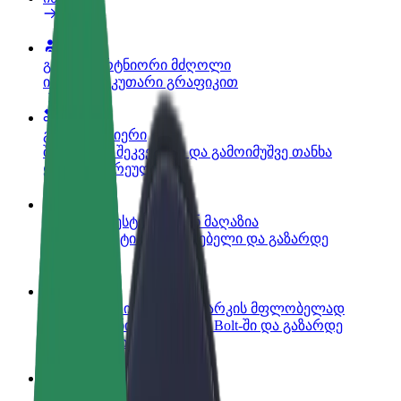
გახდი პარტნიორი მძღოლი
იმუშავე საკუთარი გრაფიკით
გახდი კურიერი
შეასრულე შეკვეთები და გამოიმუშვე თანხა
ყოველკვირეულად
დაამატე რესტორანი ან მაღაზია
მოიზიდე მეტი მომხმარებელი და გაზარდე
გაყიდვები
დარეგისტრირდი ავტოპარკის მფლობელად
დაამატე შენი ავტოპარკი Bolt-ში და გაზარდე
შემოსავალი
Bolt ბიზნესისთვის