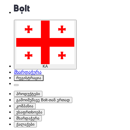
KA
მხარდაჭერა
რეგისტრაცია
პროდუქტები
გამოიმუშავე Bolt-თან ერთად
კომპანია
უსაფრთხოება
მხარდაჭერა
ქალაქები