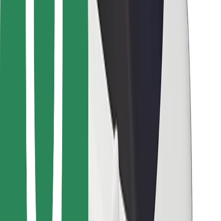
მიიღე მომსახურება რამდენიმე წუთში!
გადმოწერე Bolt
იპოვე შენი საყვარელი კერძები!
გადმოწერე Bolt Food