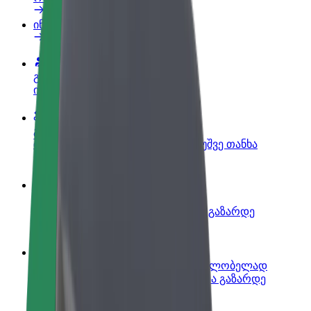
ინფო
გახდი პარტნიორი მძღოლი
იმუშავე საკუთარი გრაფიკით
გახდი კურიერი
შეასრულე შეკვეთები და გამოიმუშვე თანხა
ყოველკვირეულად
დაამატე რესტორანი ან მაღაზია
მოიზიდე მეტი მომხმარებელი და გაზარდე
გაყიდვები
დარეგისტრირდი ავტოპარკის მფლობელად
დაამატე შენი ავტოპარკი Bolt-ში და გაზარდე
შემოსავალი