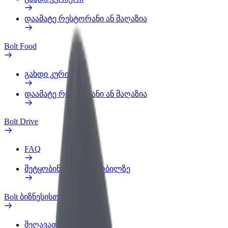
დაამატე რესტორანი ან მაღაზია
Bolt Food
გახდი კურიერი
დაამატე რესტორანი ან მაღაზია
Bolt Drive
FAQ
შეტყობინება ავტომობილზე
Bolt ბიზნესისთვის
შეღავათები