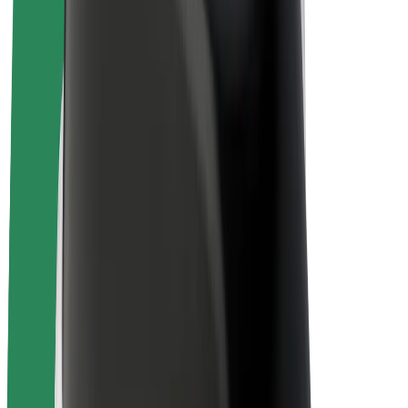
ფრენჩაიზი
კომპანია
ვაკანსიები
Bolt-ის შესახებ
Bolt და ეკომეგობრულობა
ნულოვანი პროექტი
ბლოგი
სიახლეები
ბრენდის გზამკვლევი
მისია
ინვესტორებთან ურთიერთობა
ლიდერობა