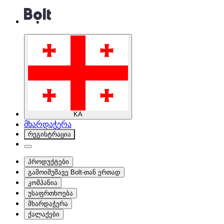
KA
მხარდაჭერა
რეგისტრაცია
პროდუქტები
გამოიმუშავე Bolt-თან ერთად
კომპანია
უსაფრთხოება
მხარდაჭერა
ქალაქები