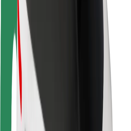
Bolt-ის დასატენი სადგური
მხარდაჭერა
მგზავრებისთვის
მძღოლებისთვის
კურიერებისთვის
Bolt Food
ავტოპარკის მფლობელებისთვის
რესტორნებისთვის
Bolt for Business
სხვა
მომწოდებლები
წესები და პირობები