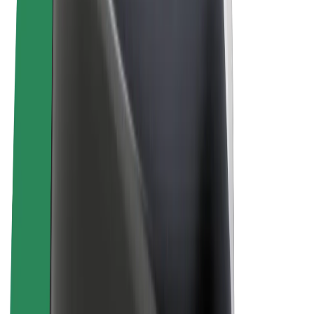
Bolt Market
Bolt Food
Bolt Drive
Bolt ბიზნესისთვის
ელ. ბაიკი
Bolt Plus
გამოიმუშავე Bolt-თან ერთად
მძღოლები
მძღოლის შემოსავლები
კურიერები
კურიერის შემოსავლები
Bolt Food პარტნიორები
ავტოპარკები