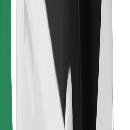
Cookies
უსაფრთხოება
მიიღე მომსახურება რამდენიმე წუთში!
გადმოწერე Bolt
იპოვე შენი საყვარელი კერძები!
გადმოწერე Bolt Food