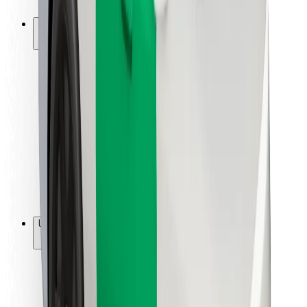
Bolt-ის დასატენი სადგური
მხარდაჭერა
მგზავრებისთვის
მძღოლებისთვის
კურიერებისთვის
Bolt Food
ავტოპარკის მფლობელებისთვის
რესტორნებისთვის
Bolt for Business
სხვა
მომწოდებლები
წესები და პირობები