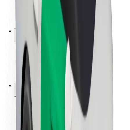
ბრენდი
მედია
ურბანული ფონდი
უსაფრთხოება
მგზავრების უსაფრთხოება
მძღოლების უსაფრთხოება
სკუტერის უსაფრთხოება
უსაფრთხოება
ქალაქები
ლოკაციები
ქალაქი უკეთესობისკენ
აეროპორტები