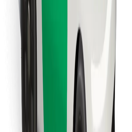
Cookies
უსაფრთხოება
მიიღე მომსახურება რამდენიმე წუთში!
გადმოწერე Bolt
იპოვე შენი საყვარელი კერძები!
გადმოწერე Bolt Food