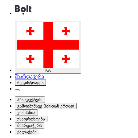
KA
მხარდაჭერა
რეგისტრაცია
პროდუქტები
გამოიმუშავე Bolt-თან ერთად
კომპანია
უსაფრთხოება
მხარდაჭერა
ქალაქები