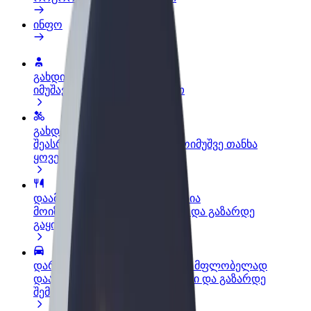
ინფო
გახდი პარტნიორი მძღოლი
იმუშავე საკუთარი გრაფიკით
გახდი კურიერი
შეასრულე შეკვეთები და გამოიმუშვე თანხა
ყოველკვირეულად
დაამატე რესტორანი ან მაღაზია
მოიზიდე მეტი მომხმარებელი და გაზარდე
გაყიდვები
დარეგისტრირდი ავტოპარკის მფლობელად
დაამატე შენი ავტოპარკი Bolt-ში და გაზარდე
შემოსავალი