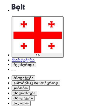
KA
მხარდაჭერა
რეგისტრაცია
პროდუქტები
გამოიმუშავე Bolt-თან ერთად
კომპანია
უსაფრთხოება
მხარდაჭერა
ქალაქები