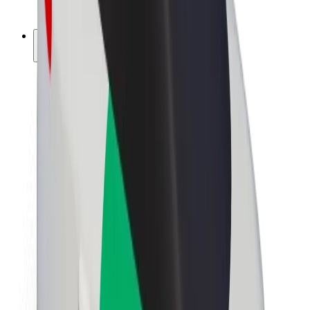
ფრენჩაიზი
კომპანია
ვაკანსიები
Bolt-ის შესახებ
Bolt და ეკომეგობრულობა
ნულოვანი პროექტი
ბლოგი
სიახლეები
ბრენდის გზამკვლევი
მისია
ინვესტორებთან ურთიერთობა
ლიდერობა