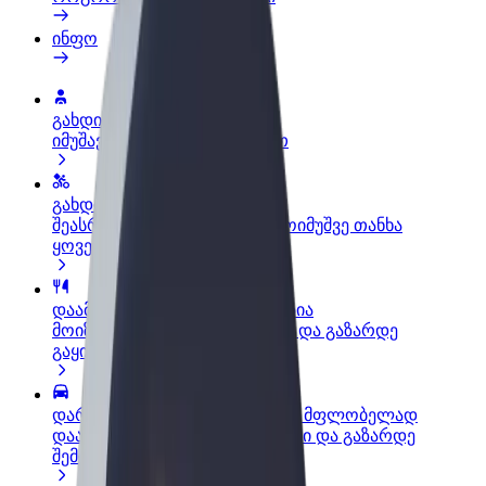
ინფო
გახდი პარტნიორი მძღოლი
იმუშავე საკუთარი გრაფიკით
გახდი კურიერი
შეასრულე შეკვეთები და გამოიმუშვე თანხა
ყოველკვირეულად
დაამატე რესტორანი ან მაღაზია
მოიზიდე მეტი მომხმარებელი და გაზარდე
გაყიდვები
დარეგისტრირდი ავტოპარკის მფლობელად
დაამატე შენი ავტოპარკი Bolt-ში და გაზარდე
შემოსავალი