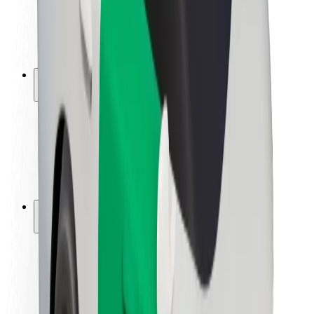
ბრენდი
მედია
ურბანული ფონდი
უსაფრთხოება
მგზავრების უსაფრთხოება
მძღოლების უსაფრთხოება
სკუტერის უსაფრთხოება
უსაფრთხოება
ქალაქები
ლოკაციები
ქალაქი უკეთესობისკენ
აეროპორტები