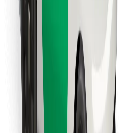
Cookies
უსაფრთხოება
მიიღე მომსახურება რამდენიმე წუთში!
გადმოწერე Bolt
იპოვე შენი საყვარელი კერძები!
გადმოწერე Bolt Food