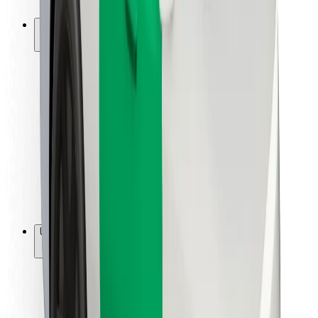
Bolt-ის დასატენი სადგური
მხარდაჭერა
მგზავრებისთვის
მძღოლებისთვის
კურიერებისთვის
Bolt Food
ავტოპარკის მფლობელებისთვის
რესტორნებისთვის
Bolt for Business
სხვა
მომწოდებლები
წესები და პირობები