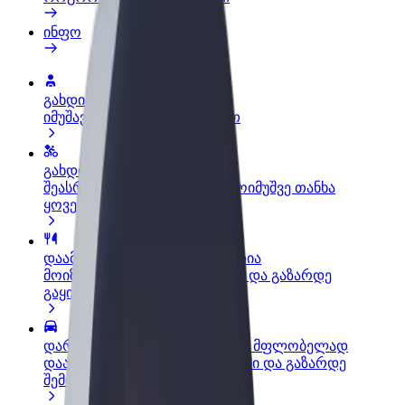
ინფო
გახდი პარტნიორი მძღოლი
იმუშავე საკუთარი გრაფიკით
გახდი კურიერი
შეასრულე შეკვეთები და გამოიმუშვე თანხა
ყოველკვირეულად
დაამატე რესტორანი ან მაღაზია
მოიზიდე მეტი მომხმარებელი და გაზარდე
გაყიდვები
დარეგისტრირდი ავტოპარკის მფლობელად
დაამატე შენი ავტოპარკი Bolt-ში და გაზარდე
შემოსავალი