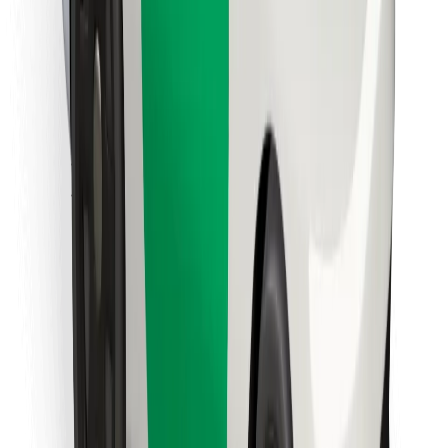
Cookies
უსაფრთხოება
მიიღე მომსახურება რამდენიმე წუთში!
გადმოწერე Bolt
იპოვე შენი საყვარელი კერძები!
გადმოწერე Bolt Food