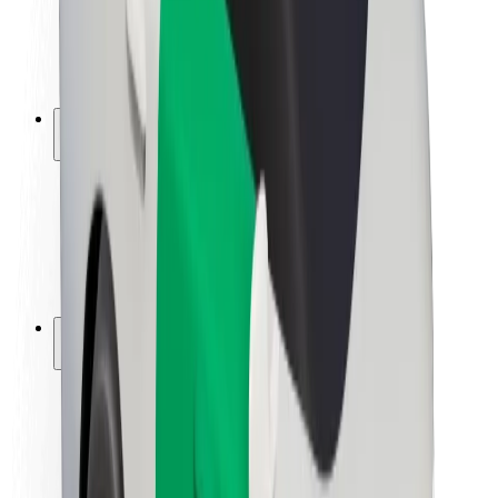
ბრენდი
მედია
ურბანული ფონდი
უსაფრთხოება
მგზავრების უსაფრთხოება
მძღოლების უსაფრთხოება
სკუტერის უსაფრთხოება
უსაფრთხოება
ქალაქები
ლოკაციები
ქალაქი უკეთესობისკენ
აეროპორტები