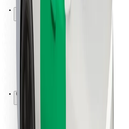
Bolt-ის დასატენი სადგური
მხარდაჭერა
მგზავრებისთვის
მძღოლებისთვის
კურიერებისთვის
Bolt Food
ავტოპარკის მფლობელებისთვის
რესტორნებისთვის
Bolt for Business
სხვა
მომწოდებლები
წესები და პირობები