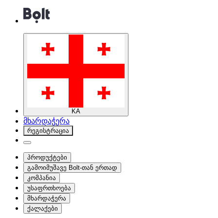
KA
მხარდაჭერა
რეგისტრაცია
პროდუქტები
გამოიმუშავე Bolt-თან ერთად
კომპანია
უსაფრთხოება
მხარდაჭერა
ქალაქები