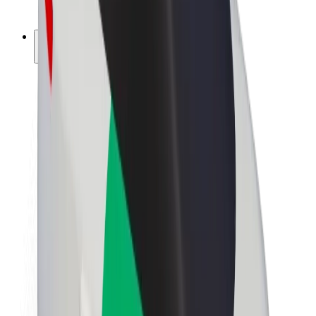
ფრენჩაიზი
კომპანია
ვაკანსიები
Bolt-ის შესახებ
Bolt და ეკომეგობრულობა
ნულოვანი პროექტი
ბლოგი
სიახლეები
ბრენდის გზამკვლევი
მისია
ინვესტორებთან ურთიერთობა
ლიდერობა