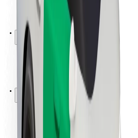
ბრენდი
მედია
ურბანული ფონდი
უსაფრთხოება
მგზავრების უსაფრთხოება
მძღოლების უსაფრთხოება
სკუტერის უსაფრთხოება
უსაფრთხოება
ქალაქები
ლოკაციები
ქალაქი უკეთესობისკენ
აეროპორტები