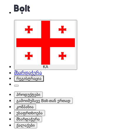
KA
მხარდაჭერა
რეგისტრაცია
პროდუქტები
გამოიმუშავე Bolt-თან ერთად
კომპანია
უსაფრთხოება
მხარდაჭერა
ქალაქები