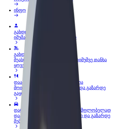
ინფო
გახდი პარტნიორი მძღოლი
იმუშავე საკუთარი გრაფიკით
გახდი კურიერი
შეასრულე შეკვეთები და გამოიმუშვე თანხა
ყოველკვირეულად
დაამატე რესტორანი ან მაღაზია
მოიზიდე მეტი მომხმარებელი და გაზარდე
გაყიდვები
დარეგისტრირდი ავტოპარკის მფლობელად
დაამატე შენი ავტოპარკი Bolt-ში და გაზარდე
შემოსავალი