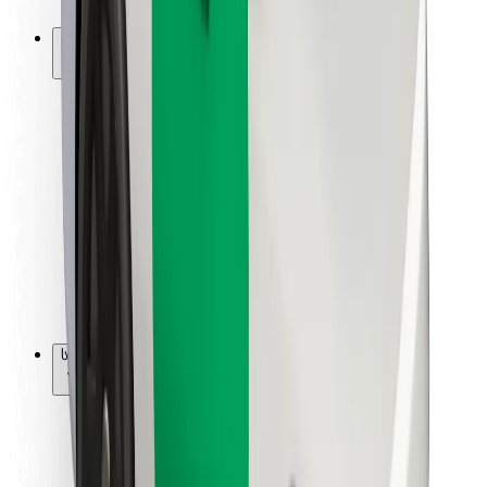
Bolt-ის დასატენი სადგური
მხარდაჭერა
მგზავრებისთვის
მძღოლებისთვის
კურიერებისთვის
Bolt Food
ავტოპარკის მფლობელებისთვის
რესტორნებისთვის
Bolt for Business
სხვა
მომწოდებლები
წესები და პირობები