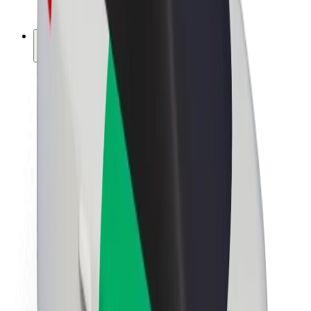
ფრენჩაიზი
კომპანია
ვაკანსიები
Bolt-ის შესახებ
Bolt და ეკომეგობრულობა
ნულოვანი პროექტი
ბლოგი
სიახლეები
ბრენდის გზამკვლევი
მისია
ინვესტორებთან ურთიერთობა
ლიდერობა