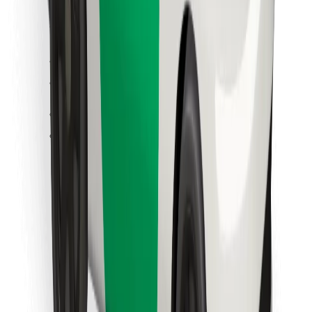
Cookies
უსაფრთხოება
მიიღე მომსახურება რამდენიმე წუთში!
გადმოწერე Bolt
იპოვე შენი საყვარელი კერძები!
გადმოწერე Bolt Food