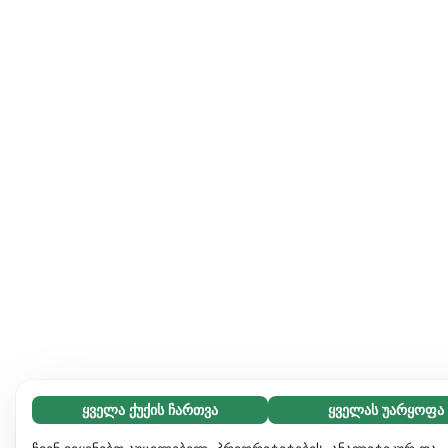
ყველა ქუქის ჩართვა
ყველას უარყოფა
აუცილებელი (65)
აუცილებელი ქუქიები ვებგვერდს გამოყენებადს ხდის და
გაიგეთ მეტი