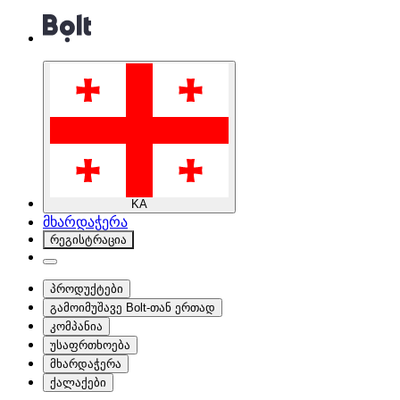
KA
მხარდაჭერა
რეგისტრაცია
პროდუქტები
გამოიმუშავე Bolt-თან ერთად
კომპანია
უსაფრთხოება
მხარდაჭერა
ქალაქები