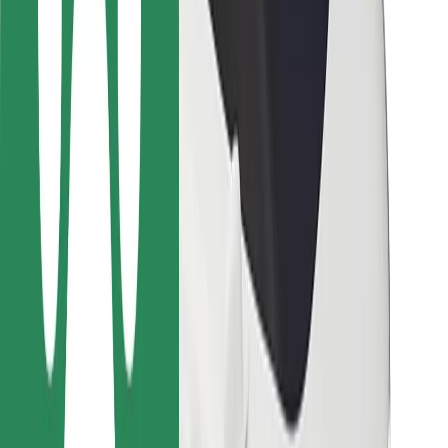
Bolt-ის დასატენი სადგური
მხარდაჭერა
მგზავრებისთვის
მძღოლებისთვის
კურიერებისთვის
Bolt Food
ავტოპარკის მფლობელებისთვის
რესტორნებისთვის
Bolt for Business
სხვა
მომწოდებლები
წესები და პირობები