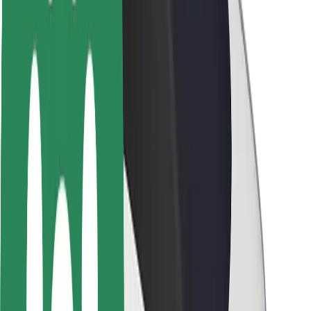
ბრენდი
მედია
ურბანული ფონდი
უსაფრთხოება
მგზავრების უსაფრთხოება
მძღოლების უსაფრთხოება
სკუტერის უსაფრთხოება
უსაფრთხოება
ქალაქები
ლოკაციები
ქალაქი უკეთესობისკენ
აეროპორტები