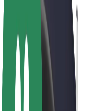
Bolt Market
Bolt Food
Bolt Drive
Bolt ბიზნესისთვის
ელ. ბაიკი
Bolt Plus
გამოიმუშავე Bolt-თან ერთად
მძღოლები
მძღოლის შემოსავლები
კურიერები
კურიერის შემოსავლები
Bolt Food პარტნიორები
ავტოპარკები