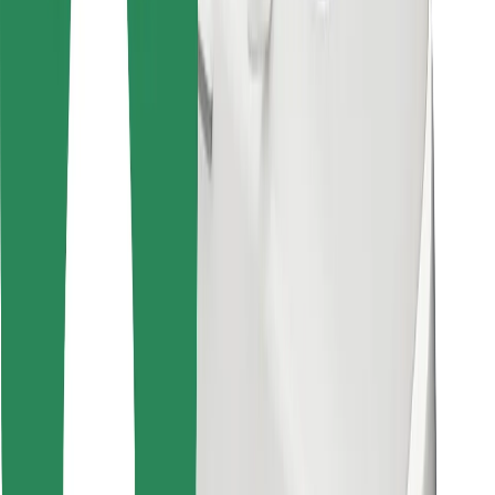
Cookies
უსაფრთხოება
მიიღე მომსახურება რამდენიმე წუთში!
გადმოწერე Bolt
იპოვე შენი საყვარელი კერძები!
გადმოწერე Bolt Food