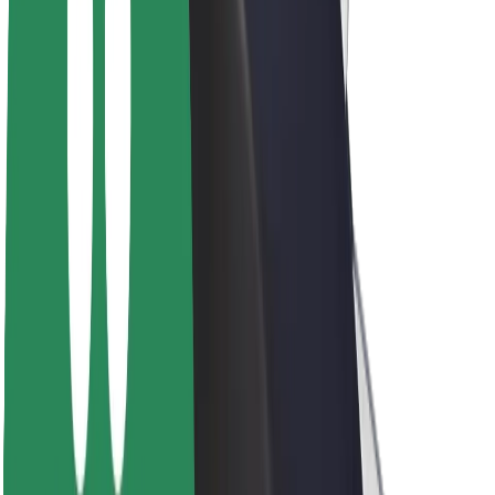
ფრენჩაიზი
კომპანია
ვაკანსიები
Bolt-ის შესახებ
Bolt და ეკომეგობრულობა
ნულოვანი პროექტი
ბლოგი
სიახლეები
ბრენდის გზამკვლევი
მისია
ინვესტორებთან ურთიერთობა
ლიდერობა