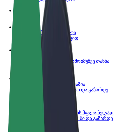
ინფო
გახდი პარტნიორი მძღოლი
იმუშავე საკუთარი გრაფიკით
გახდი კურიერი
შეასრულე შეკვეთები და გამოიმუშვე თანხა
ყოველკვირეულად
დაამატე რესტორანი ან მაღაზია
მოიზიდე მეტი მომხმარებელი და გაზარდე
გაყიდვები
დარეგისტრირდი ავტოპარკის მფლობელად
დაამატე შენი ავტოპარკი Bolt-ში და გაზარდე
შემოსავალი