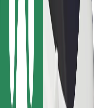
Bolt-ის დასატენი სადგური
მხარდაჭერა
მგზავრებისთვის
მძღოლებისთვის
კურიერებისთვის
Bolt Food
ავტოპარკის მფლობელებისთვის
რესტორნებისთვის
Bolt for Business
სხვა
მომწოდებლები
წესები და პირობები