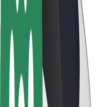
ბრენდი
მედია
ურბანული ფონდი
უსაფრთხოება
მგზავრების უსაფრთხოება
მძღოლების უსაფრთხოება
სკუტერის უსაფრთხოება
უსაფრთხოება
ქალაქები
ლოკაციები
ქალაქი უკეთესობისკენ
აეროპორტები