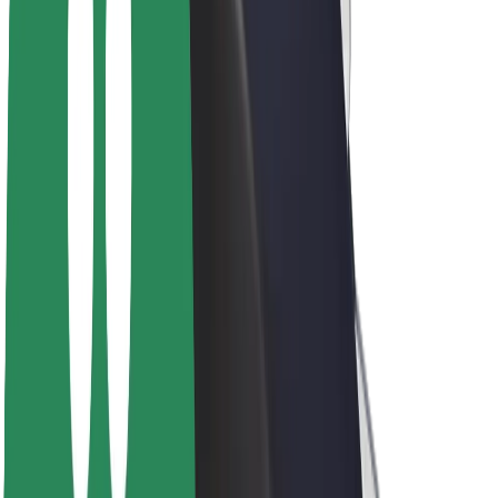
ფრენჩაიზი
კომპანია
ვაკანსიები
Bolt-ის შესახებ
Bolt და ეკომეგობრულობა
ნულოვანი პროექტი
ბლოგი
სიახლეები
ბრენდის გზამკვლევი
მისია
ინვესტორებთან ურთიერთობა
ლიდერობა