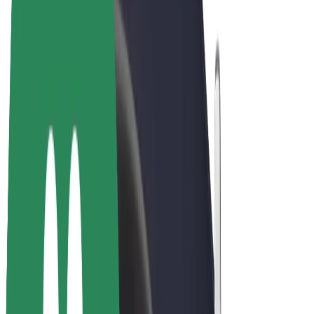
Bolt Market
Bolt Food
Bolt Drive
Bolt ბიზნესისთვის
ელ. ბაიკი
Bolt Plus
გამოიმუშავე Bolt-თან ერთად
მძღოლები
მძღოლის შემოსავლები
კურიერები
კურიერის შემოსავლები
Bolt Food პარტნიორები
ავტოპარკები