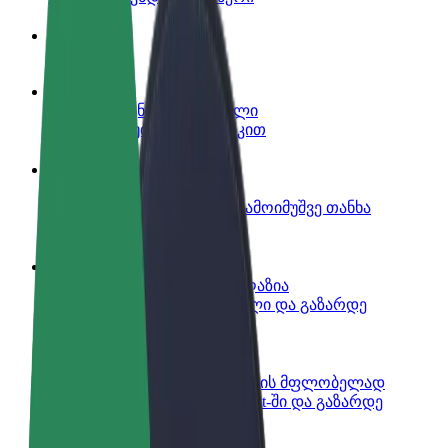
ინფო
გახდი პარტნიორი მძღოლი
იმუშავე საკუთარი გრაფიკით
გახდი კურიერი
შეასრულე შეკვეთები და გამოიმუშვე თანხა
ყოველკვირეულად
დაამატე რესტორანი ან მაღაზია
მოიზიდე მეტი მომხმარებელი და გაზარდე
გაყიდვები
დარეგისტრირდი ავტოპარკის მფლობელად
დაამატე შენი ავტოპარკი Bolt-ში და გაზარდე
შემოსავალი