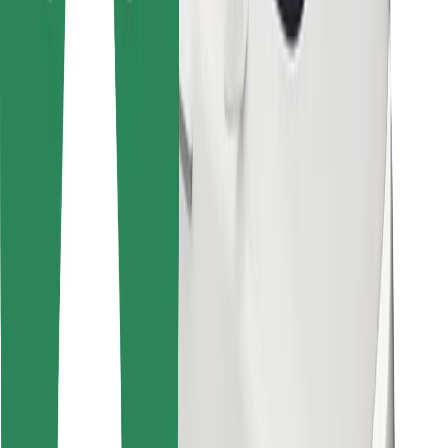
Cookies
უსაფრთხოება
მიიღე მომსახურება რამდენიმე წუთში!
გადმოწერე Bolt
იპოვე შენი საყვარელი კერძები!
გადმოწერე Bolt Food