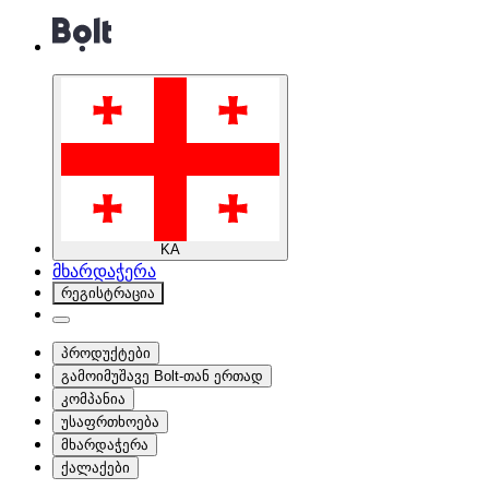
KA
მხარდაჭერა
რეგისტრაცია
პროდუქტები
გამოიმუშავე Bolt-თან ერთად
კომპანია
უსაფრთხოება
მხარდაჭერა
ქალაქები