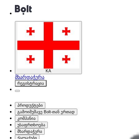
KA
მხარდაჭერა
რეგისტრაცია
პროდუქტები
გამოიმუშავე Bolt-თან ერთად
კომპანია
უსაფრთხოება
მხარდაჭერა
ქალაქები