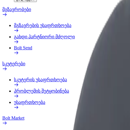
მგზავრობები
მგზავრების უსაფრთხოება
გახდი პარტნიორი მძღოლი
Bolt Send
სკუტერები
სკუტერის უსაფრთხოება
პრობლემის შეტყობინება
უსაფრთხოება
Bolt Market