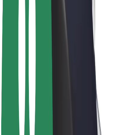
კომპანია
ვაკანსიები
Bolt-ის შესახებ
Bolt და ეკომეგობრულობა
ნულოვანი პროექტი
ბლოგი
სიახლეები
ბრენდის გზამკვლევი
მისია
ინვესტორებთან ურთიერთობა
ლიდერობა
ბრენდი