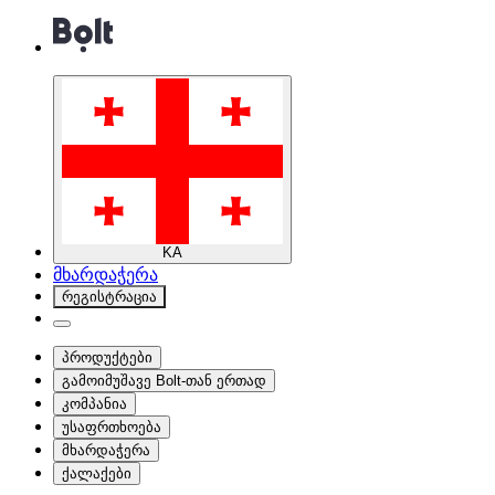
KA
მხარდაჭერა
რეგისტრაცია
პროდუქტები
გამოიმუშავე Bolt-თან ერთად
კომპანია
უსაფრთხოება
მხარდაჭერა
ქალაქები