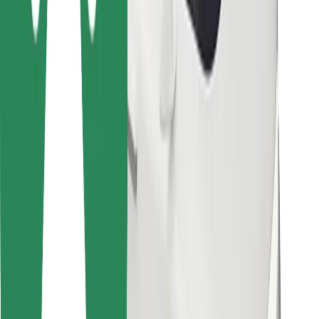
მიიღე მომსახურება რამდენიმე წუთში!
გადმოწერე Bolt
იპოვე შენი საყვარელი კერძები!
გადმოწერე Bolt Food