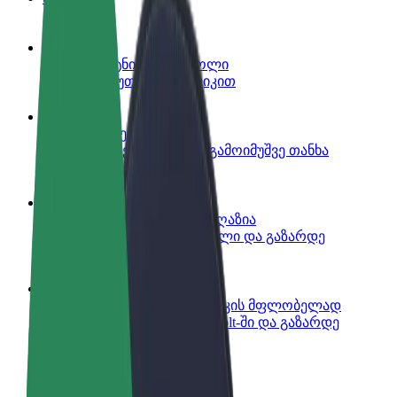
გახდი პარტნიორი მძღოლი
იმუშავე საკუთარი გრაფიკით
გახდი კურიერი
შეასრულე შეკვეთები და გამოიმუშვე თანხა
ყოველკვირეულად
დაამატე რესტორანი ან მაღაზია
მოიზიდე მეტი მომხმარებელი და გაზარდე
გაყიდვები
დარეგისტრირდი ავტოპარკის მფლობელად
დაამატე შენი ავტოპარკი Bolt-ში და გაზარდე
შემოსავალი
Bolt ბიზნესისთვის