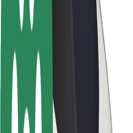
მედია
ურბანული ფონდი
უსაფრთხოება
მგზავრების უსაფრთხოება
მძღოლების უსაფრთხოება
სკუტერის უსაფრთხოება
უსაფრთხოება
ქალაქები
ლოკაციები
ქალაქი უკეთესობისკენ
აეროპორტები
Bolt-ის დასატენი სადგური
მხარდაჭერა