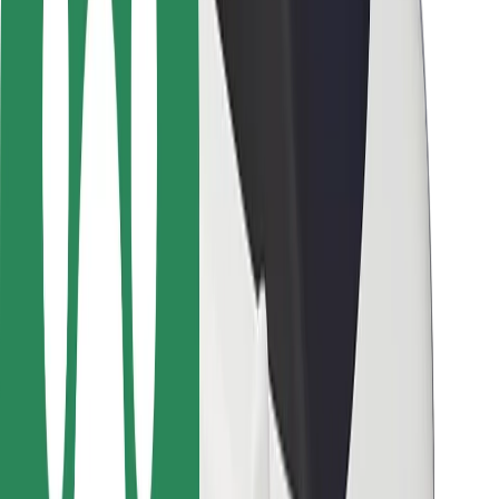
მგზავრებისთვის
მძღოლებისთვის
კურიერებისთვის
Bolt Food
ავტოპარკის მფლობელებისთვის
რესტორნებისთვის
Bolt for Business
სხვა
მომწოდებლები
წესები და პირობები
Cookies
უსაფრთხოება