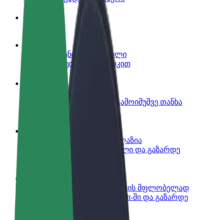
ინფო
გახდი პარტნიორი მძღოლი
იმუშავე საკუთარი გრაფიკით
გახდი კურიერი
შეასრულე შეკვეთები და გამოიმუშვე თანხა
ყოველკვირეულად
დაამატე რესტორანი ან მაღაზია
მოიზიდე მეტი მომხმარებელი და გაზარდე
გაყიდვები
დარეგისტრირდი ავტოპარკის მფლობელად
დაამატე შენი ავტოპარკი Bolt-ში და გაზარდე
შემოსავალი