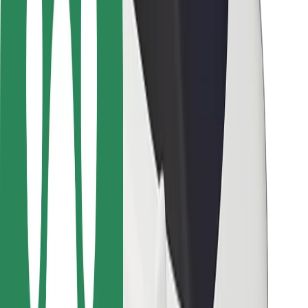
Bolt-ის დასატენი სადგური
მხარდაჭერა
მგზავრებისთვის
მძღოლებისთვის
კურიერებისთვის
Bolt Food
ავტოპარკის მფლობელებისთვის
რესტორნებისთვის
Bolt for Business
სხვა
მომწოდებლები
წესები და პირობები