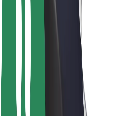
ფრენჩაიზი
კომპანია
ვაკანსიები
Bolt-ის შესახებ
Bolt და ეკომეგობრულობა
ნულოვანი პროექტი
ბლოგი
სიახლეები
ბრენდის გზამკვლევი
მისია
ინვესტორებთან ურთიერთობა
ლიდერობა