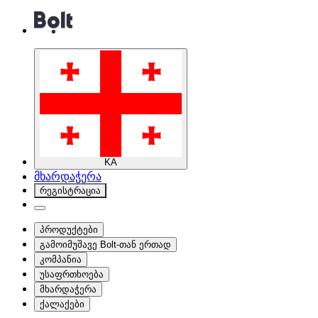
KA
მხარდაჭერა
რეგისტრაცია
პროდუქტები
გამოიმუშავე Bolt-თან ერთად
კომპანია
უსაფრთხოება
მხარდაჭერა
ქალაქები