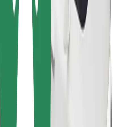
Cookies
უსაფრთხოება
მიიღე მომსახურება რამდენიმე წუთში!
გადმოწერე Bolt
იპოვე შენი საყვარელი კერძები!
გადმოწერე Bolt Food