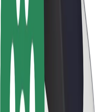
ბრენდი
მედია
ურბანული ფონდი
უსაფრთხოება
მგზავრების უსაფრთხოება
მძღოლების უსაფრთხოება
სკუტერის უსაფრთხოება
უსაფრთხოება
ქალაქები
ლოკაციები
ქალაქი უკეთესობისკენ
აეროპორტები