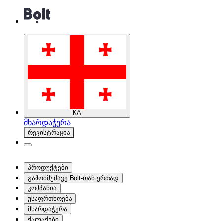
KA
მხარდაჭერა
რეგისტრაცია
პროდუქტები
გამოიმუშავე Bolt-თან ერთად
კომპანია
უსაფრთხოება
მხარდაჭერა
ქალაქები