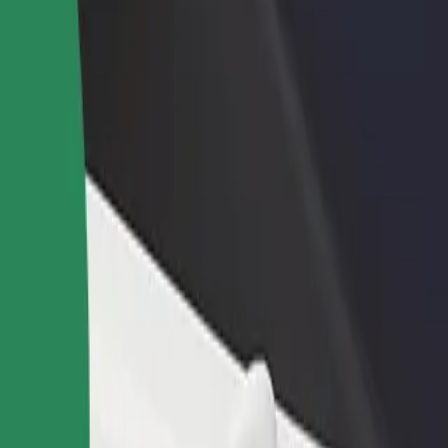
დაამატე რესტორანი ან
დარეგისტრირდი ავტოპარ
ე
მაღაზია
მფლობელად
მოიზიდე მეტი მომხმარებელი
დაამატე შენი ავტოპარკი Bo
და გაზარდე გაყიდვები
და გაზარდე შემოსავალი
ec Łódź Fabryczna მდე
აადგილების საუკეთესო გზას ეძებ? აღმოაჩინე ჩვენი სერვისებ
გადმოწერე აპლიკაცია