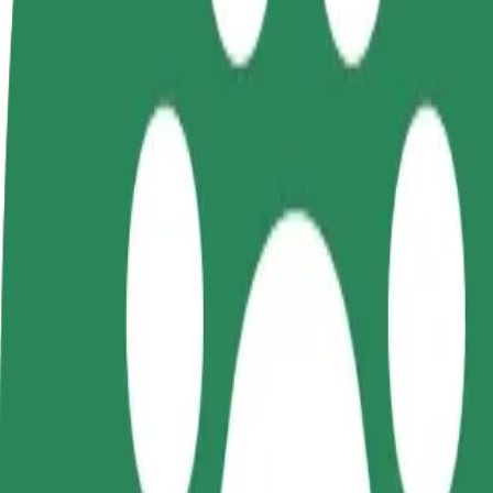
როგორ გავხდე გამომწერი
ინფო
გახდი
გახდი კურიერი
პარტნიორი
შეასრულე შეკვეთები და გამოიმუშვ
მძღოლი
თანხა ყოველკვირეულად
იმუშავე
საკუთარი
გრაფიკით
როგორ მივიდეთ Piotrkowska Centrum დან Dworz
Piotrkowska Centrum დან Dworzec Łódź Fabryczna მდე გად
ვისგან
Piotrkowska Centrum
სად
Dworzec Łódź Fabryczna