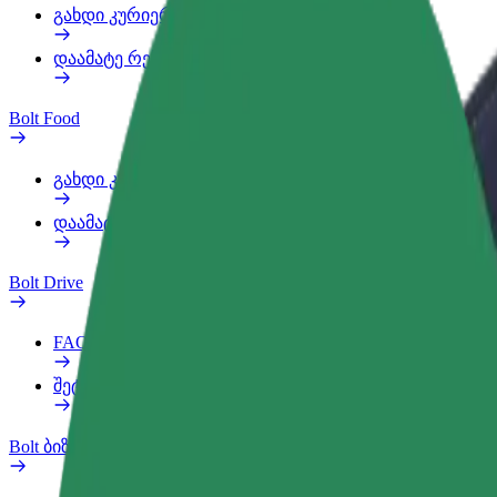
გახდი კურიერი
დაამატე რესტორანი ან მაღაზია
Bolt Food
გახდი კურიერი
დაამატე რესტორანი ან მაღაზია
Bolt Drive
FAQ
შეტყობინება ავტომობილზე
Bolt ბიზნესისთვის