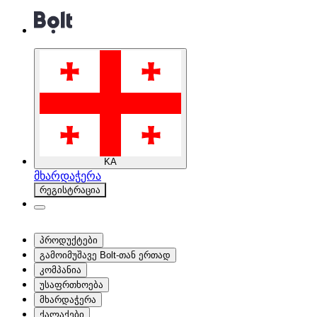
KA
მხარდაჭერა
რეგისტრაცია
პროდუქტები
გამოიმუშავე Bolt-თან ერთად
კომპანია
უსაფრთხოება
მხარდაჭერა
ქალაქები