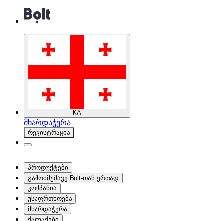
KA
მხარდაჭერა
რეგისტრაცია
პროდუქტები
გამოიმუშავე Bolt-თან ერთად
კომპანია
უსაფრთხოება
მხარდაჭერა
ქალაქები