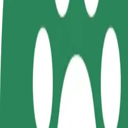
ინფო
გახდი
გახდი კურიერი
პარტნიორი
შეასრულე შეკვეთები და გამოიმუშვ
მძღოლი
თანხა ყოველკვირეულად
იმუშავე
საკუთარი
გრაფიკით
როგორ მივიდეთ ZOO Orientarium დან Galeria Ł
ZOO Orientarium დან Galeria Łódzka მდე გადაადგილების ს
ვისგან
ZOO Orientarium
სად
Galeria Łódzka
კომფორტი და სიმარტივე შენს ხელთაა!