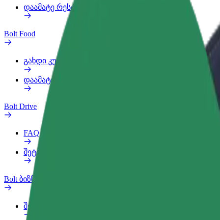
დაამატე რესტორანი ან მაღაზია
Bolt Food
გახდი კურიერი
დაამატე რესტორანი ან მაღაზია
Bolt Drive
FAQ
შეტყობინება ავტომობილზე
Bolt ბიზნესისთვის
შეღავათები