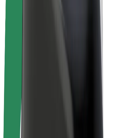
ფრენჩაიზი
კომპანია
ვაკანსიები
Bolt-ის შესახებ
Bolt და ეკომეგობრულობა
ნულოვანი პროექტი
ბლოგი
სიახლეები
ბრენდის გზამკვლევი
მისია
ინვესტორებთან ურთიერთობა
ლიდერობა