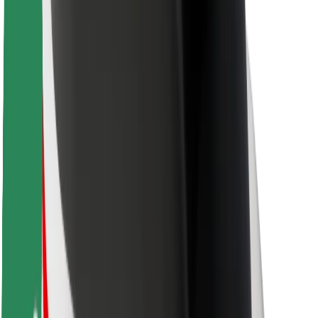
Bolt-ის დასატენი სადგური
მხარდაჭერა
მგზავრებისთვის
მძღოლებისთვის
კურიერებისთვის
Bolt Food
ავტოპარკის მფლობელებისთვის
რესტორნებისთვის
Bolt for Business
სხვა
მომწოდებლები
წესები და პირობები