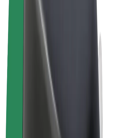
Bolt Market
Bolt Food
Bolt Drive
Bolt ბიზნესისთვის
ელ. ბაიკი
Bolt Plus
გამოიმუშავე Bolt-თან ერთად
მძღოლები
მძღოლის შემოსავლები
კურიერები
კურიერის შემოსავლები
Bolt Food პარტნიორები
ავტოპარკები