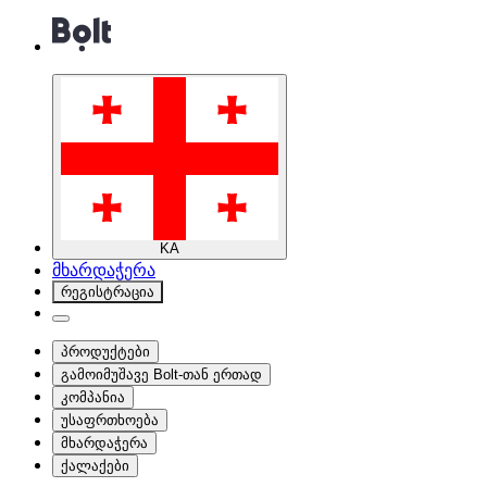
KA
მხარდაჭერა
რეგისტრაცია
პროდუქტები
გამოიმუშავე Bolt-თან ერთად
კომპანია
უსაფრთხოება
მხარდაჭერა
ქალაქები