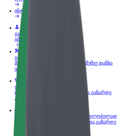
ინფო
გახდი პარტნიორი მძღოლი
იმუშავე საკუთარი გრაფიკით
გახდი კურიერი
შეასრულე შეკვეთები და გამოიმუშვე თანხა
ყოველკვირეულად
დაამატე რესტორანი ან მაღაზია
მოიზიდე მეტი მომხმარებელი და გაზარდე
გაყიდვები
დარეგისტრირდი ავტოპარკის მფლობელად
დაამატე შენი ავტოპარკი Bolt-ში და გაზარდე
შემოსავალი