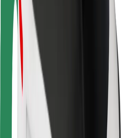
Cookies
უსაფრთხოება
მიიღე მომსახურება რამდენიმე წუთში!
გადმოწერე Bolt
იპოვე შენი საყვარელი კერძები!
გადმოწერე Bolt Food