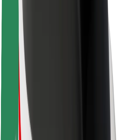
Bolt-ის დასატენი სადგური
მხარდაჭერა
მგზავრებისთვის
მძღოლებისთვის
კურიერებისთვის
Bolt Food
ავტოპარკის მფლობელებისთვის
რესტორნებისთვის
Bolt for Business
სხვა
მომწოდებლები
წესები და პირობები