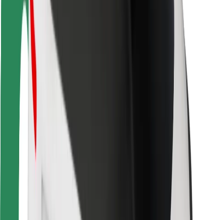
Cookies
უსაფრთხოება
მიიღე მომსახურება რამდენიმე წუთში!
გადმოწერე Bolt
იპოვე შენი საყვარელი კერძები!
გადმოწერე Bolt Food