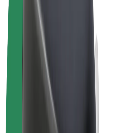
Bolt Market
Bolt Food
Bolt Drive
Bolt ბიზნესისთვის
ელ. ბაიკი
Bolt Plus
გამოიმუშავე Bolt-თან ერთად
მძღოლები
მძღოლის შემოსავლები
კურიერები
კურიერის შემოსავლები
Bolt Food პარტნიორები
ავტოპარკები