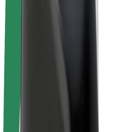
ფრენჩაიზი
კომპანია
ვაკანსიები
Bolt-ის შესახებ
Bolt და ეკომეგობრულობა
ნულოვანი პროექტი
ბლოგი
სიახლეები
ბრენდის გზამკვლევი
მისია
ინვესტორებთან ურთიერთობა
ლიდერობა