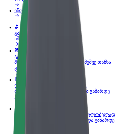
ინფო
გახდი პარტნიორი მძღოლი
იმუშავე საკუთარი გრაფიკით
გახდი კურიერი
შეასრულე შეკვეთები და გამოიმუშვე თანხა
ყოველკვირეულად
დაამატე რესტორანი ან მაღაზია
მოიზიდე მეტი მომხმარებელი და გაზარდე
გაყიდვები
დარეგისტრირდი ავტოპარკის მფლობელად
დაამატე შენი ავტოპარკი Bolt-ში და გაზარდე
შემოსავალი