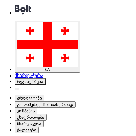
KA
მხარდაჭერა
რეგისტრაცია
პროდუქტები
გამოიმუშავე Bolt-თან ერთად
კომპანია
უსაფრთხოება
მხარდაჭერა
ქალაქები