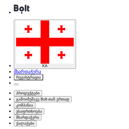
KA
მხარდაჭერა
რეგისტრაცია
პროდუქტები
გამოიმუშავე Bolt-თან ერთად
კომპანია
უსაფრთხოება
მხარდაჭერა
ქალაქები