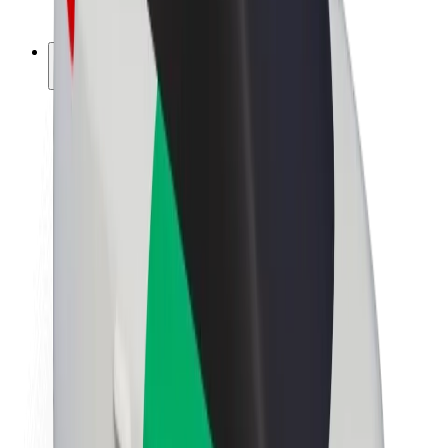
ფრენჩაიზი
კომპანია
ვაკანსიები
Bolt-ის შესახებ
Bolt და ეკომეგობრულობა
ნულოვანი პროექტი
ბლოგი
სიახლეები
ბრენდის გზამკვლევი
მისია
ინვესტორებთან ურთიერთობა
ლიდერობა