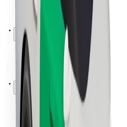
ბრენდი
მედია
ურბანული ფონდი
უსაფრთხოება
მგზავრების უსაფრთხოება
მძღოლების უსაფრთხოება
სკუტერის უსაფრთხოება
უსაფრთხოება
ქალაქები
ლოკაციები
ქალაქი უკეთესობისკენ
აეროპორტები