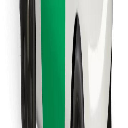
Cookies
უსაფრთხოება
მიიღე მომსახურება რამდენიმე წუთში!
გადმოწერე Bolt
იპოვე შენი საყვარელი კერძები!
გადმოწერე Bolt Food