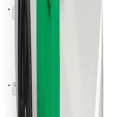
Bolt-ის დასატენი სადგური
მხარდაჭერა
მგზავრებისთვის
მძღოლებისთვის
კურიერებისთვის
Bolt Food
ავტოპარკის მფლობელებისთვის
რესტორნებისთვის
Bolt for Business
სხვა
მომწოდებლები
წესები და პირობები