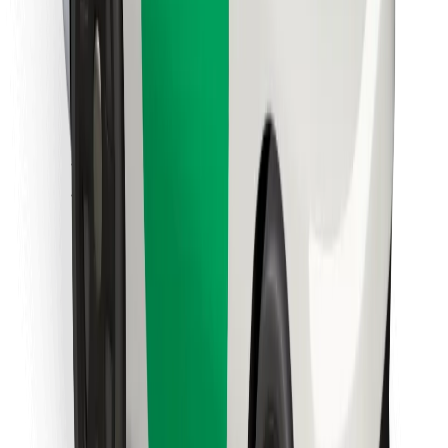
Cookies
უსაფრთხოება
მიიღე მომსახურება რამდენიმე წუთში!
გადმოწერე Bolt
იპოვე შენი საყვარელი კერძები!
გადმოწერე Bolt Food