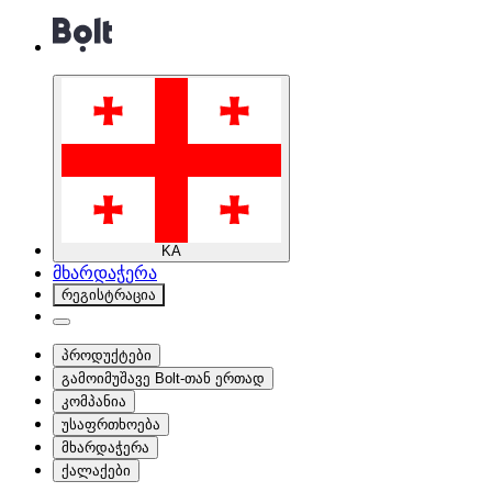
KA
მხარდაჭერა
რეგისტრაცია
პროდუქტები
გამოიმუშავე Bolt-თან ერთად
კომპანია
უსაფრთხოება
მხარდაჭერა
ქალაქები