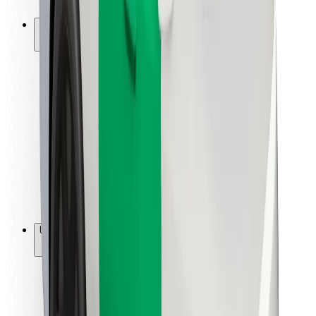
Bolt-ის დასატენი სადგური
მხარდაჭერა
მგზავრებისთვის
მძღოლებისთვის
კურიერებისთვის
Bolt Food
ავტოპარკის მფლობელებისთვის
რესტორნებისთვის
Bolt for Business
სხვა
მომწოდებლები
წესები და პირობები