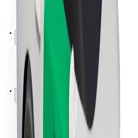
ბრენდი
მედია
ურბანული ფონდი
უსაფრთხოება
მგზავრების უსაფრთხოება
მძღოლების უსაფრთხოება
სკუტერის უსაფრთხოება
უსაფრთხოება
ქალაქები
ლოკაციები
ქალაქი უკეთესობისკენ
აეროპორტები