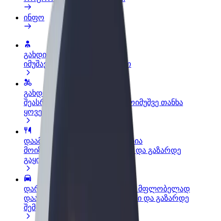
ინფო
გახდი პარტნიორი მძღოლი
იმუშავე საკუთარი გრაფიკით
გახდი კურიერი
შეასრულე შეკვეთები და გამოიმუშვე თანხა
ყოველკვირეულად
დაამატე რესტორანი ან მაღაზია
მოიზიდე მეტი მომხმარებელი და გაზარდე
გაყიდვები
დარეგისტრირდი ავტოპარკის მფლობელად
დაამატე შენი ავტოპარკი Bolt-ში და გაზარდე
შემოსავალი