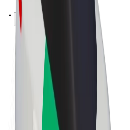
ფრენჩაიზი
კომპანია
ვაკანსიები
Bolt-ის შესახებ
Bolt და ეკომეგობრულობა
ნულოვანი პროექტი
ბლოგი
სიახლეები
ბრენდის გზამკვლევი
მისია
ინვესტორებთან ურთიერთობა
ლიდერობა