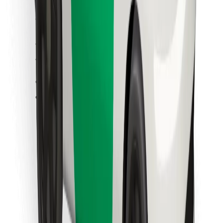
Cookies
უსაფრთხოება
მიიღე მომსახურება რამდენიმე წუთში!
გადმოწერე Bolt
იპოვე შენი საყვარელი კერძები!
გადმოწერე Bolt Food