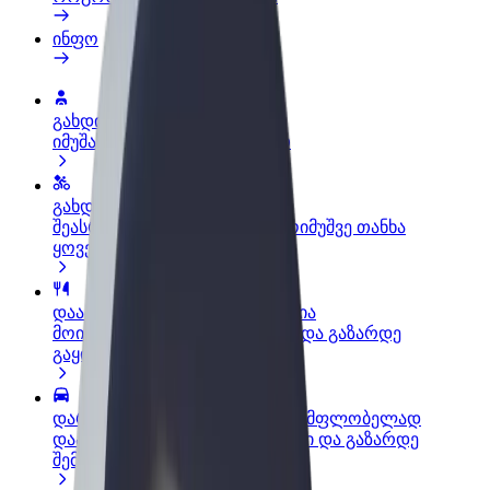
ინფო
გახდი პარტნიორი მძღოლი
იმუშავე საკუთარი გრაფიკით
გახდი კურიერი
შეასრულე შეკვეთები და გამოიმუშვე თანხა
ყოველკვირეულად
დაამატე რესტორანი ან მაღაზია
მოიზიდე მეტი მომხმარებელი და გაზარდე
გაყიდვები
დარეგისტრირდი ავტოპარკის მფლობელად
დაამატე შენი ავტოპარკი Bolt-ში და გაზარდე
შემოსავალი