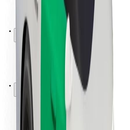
ბრენდი
მედია
ურბანული ფონდი
უსაფრთხოება
მგზავრების უსაფრთხოება
მძღოლების უსაფრთხოება
სკუტერის უსაფრთხოება
უსაფრთხოება
ქალაქები
ლოკაციები
ქალაქი უკეთესობისკენ
აეროპორტები