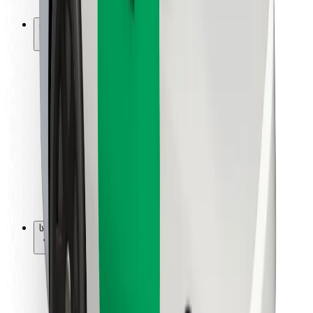
Bolt-ის დასატენი სადგური
მხარდაჭერა
მგზავრებისთვის
მძღოლებისთვის
კურიერებისთვის
Bolt Food
ავტოპარკის მფლობელებისთვის
რესტორნებისთვის
Bolt for Business
სხვა
მომწოდებლები
წესები და პირობები