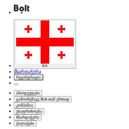
KA
მხარდაჭერა
რეგისტრაცია
პროდუქტები
გამოიმუშავე Bolt-თან ერთად
კომპანია
უსაფრთხოება
მხარდაჭერა
ქალაქები