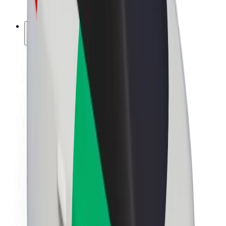
ფრენჩაიზი
კომპანია
ვაკანსიები
Bolt-ის შესახებ
Bolt და ეკომეგობრულობა
ნულოვანი პროექტი
ბლოგი
სიახლეები
ბრენდის გზამკვლევი
მისია
ინვესტორებთან ურთიერთობა
ლიდერობა