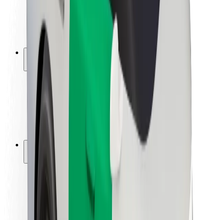
ბრენდი
მედია
ურბანული ფონდი
უსაფრთხოება
მგზავრების უსაფრთხოება
მძღოლების უსაფრთხოება
სკუტერის უსაფრთხოება
უსაფრთხოება
ქალაქები
ლოკაციები
ქალაქი უკეთესობისკენ
აეროპორტები