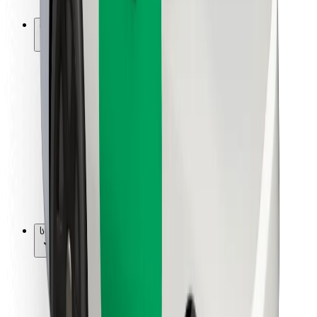
Bolt-ის დასატენი სადგური
მხარდაჭერა
მგზავრებისთვის
მძღოლებისთვის
კურიერებისთვის
Bolt Food
ავტოპარკის მფლობელებისთვის
რესტორნებისთვის
Bolt for Business
სხვა
მომწოდებლები
წესები და პირობები