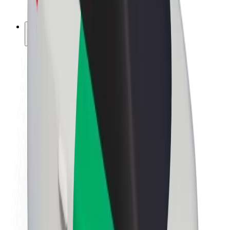
ფრენჩაიზი
კომპანია
ვაკანსიები
Bolt-ის შესახებ
Bolt და ეკომეგობრულობა
ნულოვანი პროექტი
ბლოგი
სიახლეები
ბრენდის გზამკვლევი
მისია
ინვესტორებთან ურთიერთობა
ლიდერობა