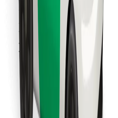
Cookies
უსაფრთხოება
მიიღე მომსახურება რამდენიმე წუთში!
გადმოწერე Bolt
იპოვე შენი საყვარელი კერძები!
გადმოწერე Bolt Food