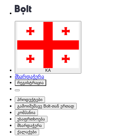
KA
მხარდაჭერა
რეგისტრაცია
პროდუქტები
გამოიმუშავე Bolt-თან ერთად
კომპანია
უსაფრთხოება
მხარდაჭერა
ქალაქები