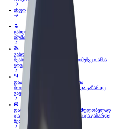
ინფო
გახდი პარტნიორი მძღოლი
იმუშავე საკუთარი გრაფიკით
გახდი კურიერი
შეასრულე შეკვეთები და გამოიმუშვე თანხა
ყოველკვირეულად
დაამატე რესტორანი ან მაღაზია
მოიზიდე მეტი მომხმარებელი და გაზარდე
გაყიდვები
დარეგისტრირდი ავტოპარკის მფლობელად
დაამატე შენი ავტოპარკი Bolt-ში და გაზარდე
შემოსავალი